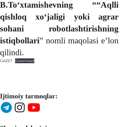
B.Toʻxtamishevning ““Aqlli
qishloq xo‘jaligi yoki agrar
sohani robotlashtirishning
istiqbollari
” nomli maqolasi e’lon
qilindi.
GAZET
Download
Ijtimoiy tarmoqlar: