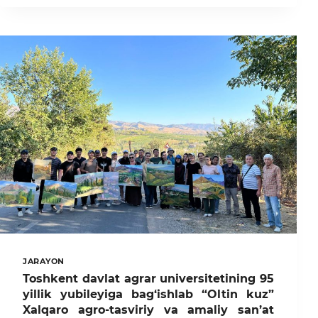
YILI
–
YANGI
MARRALAR
SARI!
JARAYON
Toshkent davlat agrar universitetining 95
yillik yubileyiga bag‘ishlab “Oltin kuz”
Xalqaro agro-tasviriy va amaliy san’at