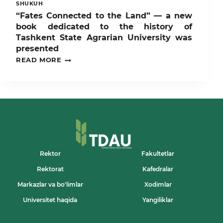
SHUKUH
“Fates Connected to the Land” — a new
book dedicated to the history of
Tashkent State Agrarian University was
presented
“FATES
READ MORE
CONNECTED
TO
THE
LAND”
—
A
NEW
BOOK
DEDICATED
TO
THE
Rektor
Fakultetlar
HISTORY
Rektorat
Kafedralar
OF
TASHKENT
Markazlar va bo'limlar
Xodimlar
STATE
AGRARIAN
Universitet haqida
Yangiliklar
UNIVERSITY
WAS
PRESENTED