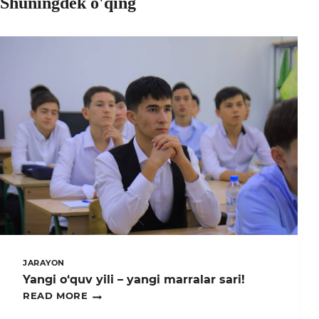
Shuningdek o'qing
JARAYON
Yangi o‘quv yili – yangi marralar sari!
YANGI
READ MORE
O‘QUV