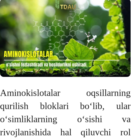
Aminokislotalar oqsillarning
qurilish bloklari bo‘lib, ular
o‘simliklarning o‘sishi va
rivojlanishida hal qiluvchi rol