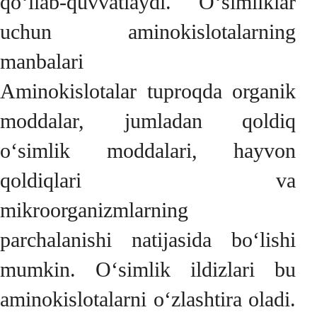
qo‘llab-quvvatlaydi. O‘simliklar
uchun aminokislotalarning
manbalari
Aminokislotalar tuproqda organik
moddalar, jumladan qoldiq
o‘simlik moddalari, hayvon
qoldiqlari va
mikroorganizmlarning
parchalanishi natijasida bo‘lishi
mumkin. O‘simlik ildizlari bu
aminokislotalarni o‘zlashtira oladi.