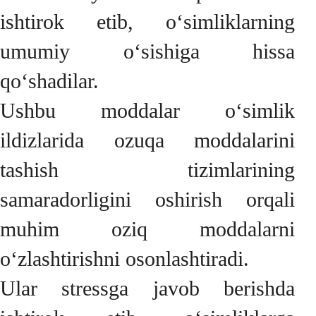
ishtirok etib, o‘simliklarning
umumiy o‘sishiga hissa
qo‘shadilar.
Ushbu moddalar o‘simlik
ildizlarida ozuqa moddalarini
tashish tizimlarining
samaradorligini oshirish orqali
muhim oziq moddalarni
o‘zlashtirishni osonlashtiradi.
Ular stressga javob berishda