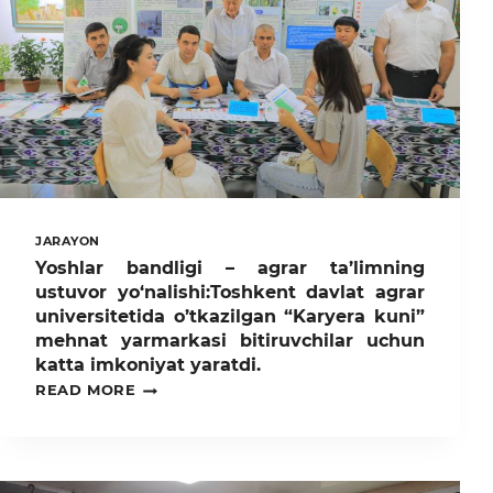
JARAYON
Yoshlar bandligi – agrar ta’limning
ustuvor yo‘nalishi:Toshkent davlat agrar
universitetida o’tkazilgan “Karyera kuni”
mehnat yarmarkasi bitiruvchilar uchun
katta imkoniyat yaratdi.
YOSHLAR
READ MORE
BANDLIGI
–
AGRAR
TA’LIMNING
USTUVOR