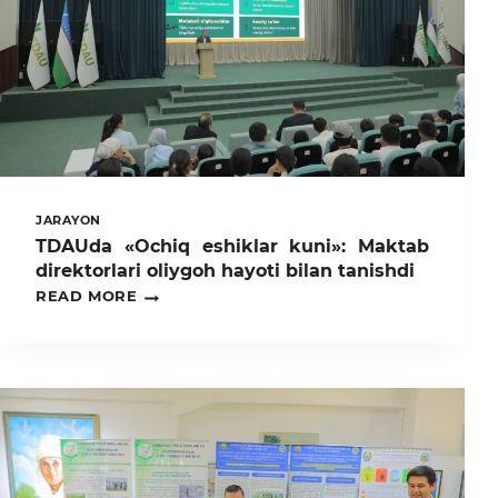
JARAYON
TDAUda «Ochiq eshiklar kuni»: Maktab
direktorlari oliygoh hayoti bilan tanishdi
TDAUDA
READ MORE
«OCHIQ
ESHIKLAR
KUNI»:
MAKTAB
DIREKTORLARI
OLIYGOH
HAYOTI
BILAN
TANISHDI