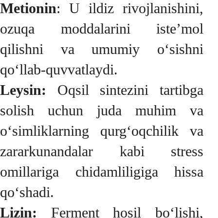
Metionin
: U ildiz rivojlanishini,
ozuqa moddalarini iste’mol
qilishni va umumiy o‘sishni
qo‘llab-quvvatlaydi.
Leysin:
Oqsil sintezini tartibga
solish uchun juda muhim va
o‘simliklarning qurg‘oqchilik va
zararkunandalar kabi stress
omillariga chidamliligiga hissa
qo‘shadi.
Lizin:
Ferment hosil bo‘lishi,