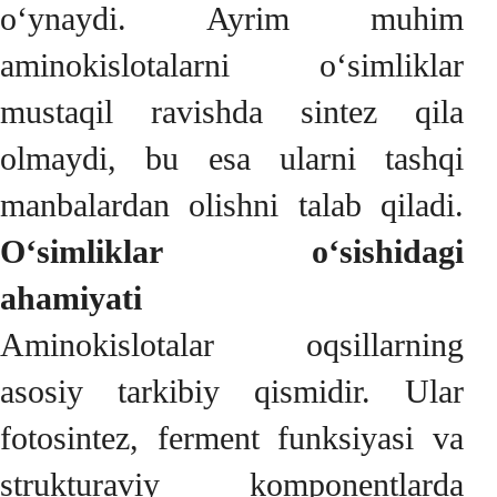
o‘ynaydi. Ayrim muhim
aminokislotalarni o‘simliklar
mustaqil ravishda sintez qila
olmaydi, bu esa ularni tashqi
manbalardan olishni talab qiladi.
O‘simliklar o‘sishidagi
ahamiyati
Aminokislotalar oqsillarning
asosiy tarkibiy qismidir. Ular
fotosintez, ferment funksiyasi va
strukturaviy komponentlarda