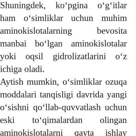
Shuningdek, ko‘pgina o‘g‘itlar
ham o‘simliklar uchun muhim
aminokislotalarning bevosita
manbai bo‘lgan aminokislotalar
yoki oqsil gidrolizatlarini o‘z
ichiga oladi.
Aytish mumkin, o‘simliklar ozuqa
moddalari tanqisligi davrida yangi
o‘sishni qo‘llab-quvvatlash uchun
eski to‘qimalardan olingan
aminokislotalarni qayta ishlay