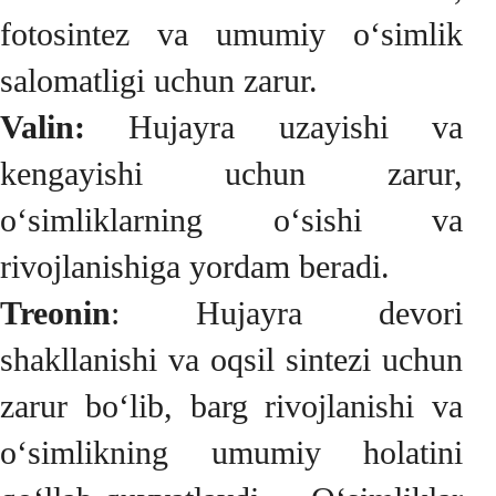
fotosintez va umumiy o‘simlik
salomatligi uchun zarur.
Valin:
Hujayra uzayishi va
kengayishi uchun zarur,
o‘simliklarning o‘sishi va
rivojlanishiga yordam beradi.
Treonin
: Hujayra devori
shakllanishi va oqsil sintezi uchun
zarur bo‘lib, barg rivojlanishi va
o‘simlikning umumiy holatini