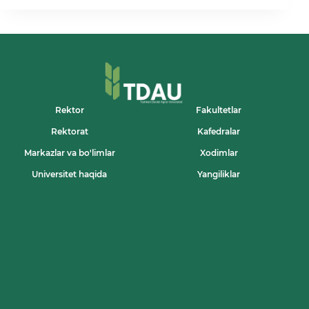
KUNLIK
DOIRASIDA
TOSHKENT
DAVLAT
AGRAR
UNIVERSITETIDA
KENG
KO‘LAMLI
MA’NAVIY-
MA’RIFIY
Rektor
Fakultetlar
VA
Rektorat
Kafedralar
AMALIY
TADBIRLAR
Markazlar va bo'limlar
Xodimlar
AMALGA
OSHIRILMOQDA!
Universitet haqida
Yangiliklar