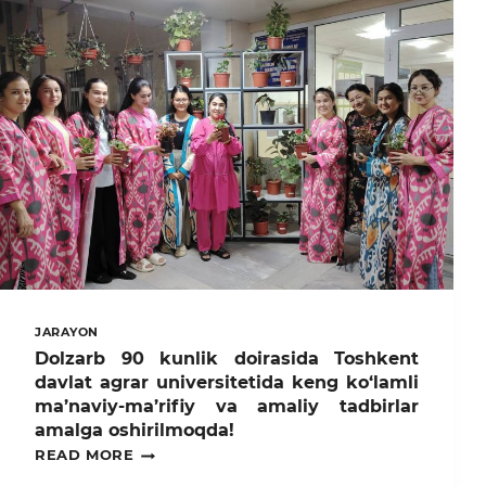
YO‘NALISHI:TOSHKENT
DAVLAT
AGRAR
UNIVERSITETIDA
O’TKAZILGAN
“KARYERA
KUNI”
MEHNAT
YARMARKASI
BITIRUVCHILAR
UCHUN
KATTA
IMKONIYAT
YARATDI.
JARAYON
Dolzarb 90 kunlik doirasida Toshkent
davlat agrar universitetida keng ko‘lamli
ma’naviy-ma’rifiy va amaliy tadbirlar
amalga oshirilmoqda!
DOLZARB
READ MORE
90