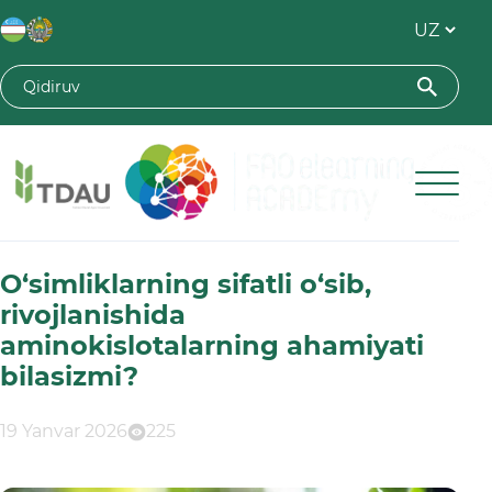
Toshkent davlat agrar universiteti
O‘simliklarning sifatli o‘sib,
rivojlanishida
aminokislotalarning ahamiyati
bilasizmi?
19 Yanvar 2026
225