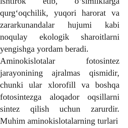
ishtirok etib, o‘simliklarga
qurg‘oqchilik, yuqori harorat va
zararkunandalar hujumi kabi
noqulay ekologik sharoitlarni
yengishga yordam beradi.
Aminokislotalar fotosintez
jarayonining ajralmas qismidir,
chunki ular xlorofill va boshqa
fotosintezga aloqador oqsillarni
sintez qilish uchun zarurdir.
Muhim aminokislotalarning turlari