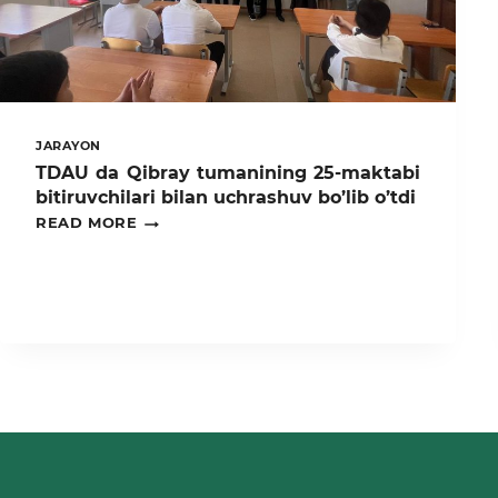
JARAYON
TDAU da Qibray tumanining 25-maktabi
bitiruvchilari bilan uchrashuv bo’lib o’tdi
TDAU
READ MORE
DA
QIBRAY
TUMANINING
25-
MAKTABI
BITIRUVCHILARI
BILAN
UCHRASHUV
BO’LIB
O’TDI