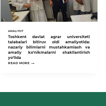
AMALIYOT
Toshkent davlat agrar universiteti
talabalari bitiruv oldi amaliyotida:
nazariy bilimlarni mustahkamlash va
amaliy ko‘nikmalarni shakllantirish
yo‘lida
TOSHKENT
READ MORE
DAVLAT
AGRAR
UNIVERSITETI
TALABALARI
BITIRUV
OLDI
AMALIYOTIDA:
NAZARIY
BILIMLARNI
MUSTAHKAMLASH