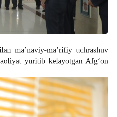
ilan ma’naviy-ma’rifiy uchrashuv
 faoliyat yuritib kelayotgan Afg‘on