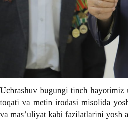
Uchrashuv bugungi tinch hayotimiz uc
toqati va metin irodasi misolida yosh
va mas’uliyat kabi fazilatlarini yosh