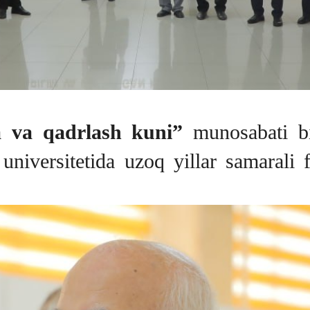
a va qadrlash kuni”
munosabati b
r universitetida uzoq yillar samarali