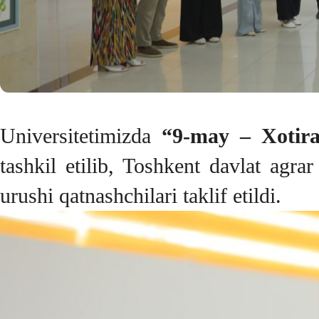
Universitetimizda
“9-may – Xotir
tashkil etilib, Toshkent davlat agra
urushi qatnashchilari taklif etildi.