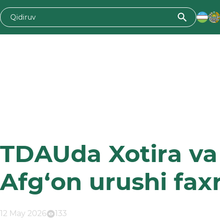
TDAUda Xotira va
Afg‘on urushi faxr
12 May 2026
133