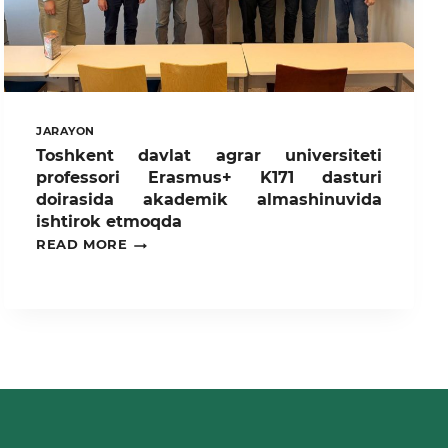
JARAYON
Toshkent davlat agrar universiteti
professori Erasmus+ K171 dasturi
doirasida akademik almashinuvida
ishtirok etmoqda
TOSHKENT
READ MORE
DAVLAT
AGRAR
UNIVERSITETI
PROFESSORI
ERASMUS+
K171
DASTURI
DOIRASIDA
AKADEMIK
ALMASHINUVIDA
ISHTIROK
ETMOQDA