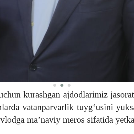
hun kurashgan ajdodlarimiz jasorati, 
larda vatanparvarlik tuyg‘usini yuksa
 avlodga ma’naviy meros sifatida yetka