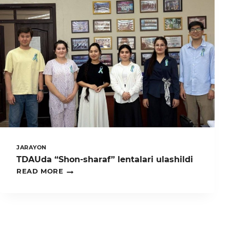
DA
YARATILGAN
SHAROITLAR
BILAN
YAQINDAN
TANISHDI
JARAYON
TDAUda “Shon-sharaf” lentalari ulashildi
TDAUDA
READ MORE
“SHON-
SHARAF”
LENTALARI
ULASHILDI