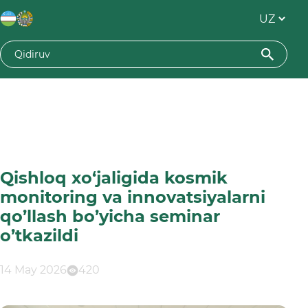
Qishloq xo‘jaligida kosmik
monitoring va innovatsiyalarni
qo’llash bo’yicha seminar
o’tkazildi
14 May 2026
420