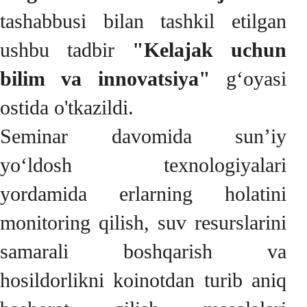
tashabbusi bilan tashkil etilgan
ushbu tadbir
"Kelajak uchun
bilim va innovatsiya"
g‘oyasi
ostida o'tkazildi.
Seminar davomida sun’iy
yo‘ldosh texnologiyalari
yordamida erlarning holatini
monitoring qilish, suv resurslarini
samarali boshqarish va
hosildorlikni koinotdan turib aniq