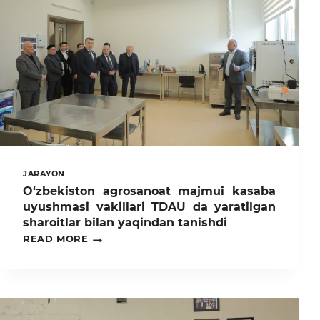
JARAYON
O‘zbekiston agrosanoat majmui kasaba
uyushmasi vakillari TDAU da yaratilgan
sharoitlar bilan yaqindan tanishdi
O‘ZBEKISTON
READ MORE
AGROSANOAT
MAJMUI
KASABA
UYUSHMASI
VAKILLARI
TDAU