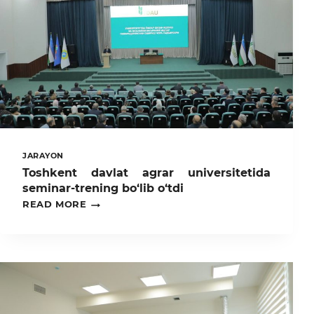
JARAYON
Toshkent davlat agrar universitetida
seminar-trening bo‘lib o‘tdi
TOSHKENT
READ MORE
DAVLAT
AGRAR
UNIVERSITETIDA
SEMINAR-
TRENING
BO‘LIB
O‘TDI