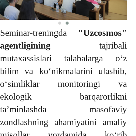
Seminar-treningda
"Uzcosmos"
agentligining
tajribali
mutaxassislari talabalarga o‘z
bilim va ko‘nikmalarini ulashib,
o‘simliklar monitoringi va
ekologik barqarorlikni
ta’minlashda masofaviy
zondlashning ahamiyatini amaliy
misollar yordamida ko‘rib