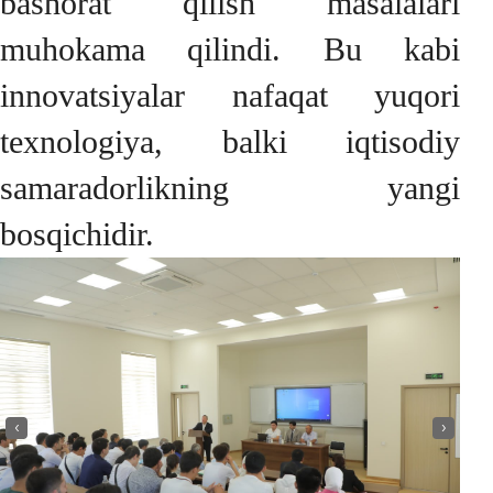
bashorat qilish masalalari
muhokama qilindi. Bu kabi
innovatsiyalar nafaqat yuqori
texnologiya, balki iqtisodiy
samaradorlikning yangi
bosqichidir.
‹
›