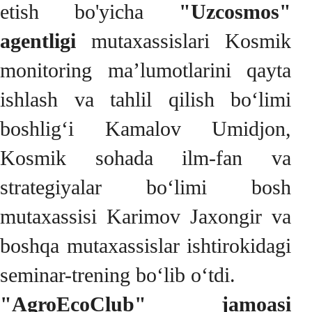
etish bo'yicha
"Uzcosmos"
agentligi
mutaxassislari Kosmik
monitoring ma’lumotlarini qayta
ishlash va tahlil qilish bo‘limi
boshlig‘i Kamalov Umidjon,
Kosmik sohada ilm-fan va
strategiyalar bo‘limi bosh
mutaxassisi Karimov Jaxongir va
boshqa mutaxassislar ishtirokidagi
seminar-trening bo‘lib o‘tdi.
"AgroEcoClub" jamoasi