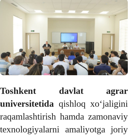
Toshkent davlat agrar
universitetida
qishloq xo‘jaligini
raqamlashtirish hamda zamonaviy
texnologiyalarni amaliyotga joriy