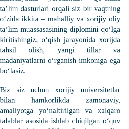
taʼlim dasturlari orqali siz bir vaqtning
o‘zida ikkita – mahalliy va xorijiy oliy
taʼlim muassasasining diplomini qo‘lga
kiritishingiz, o‘qish jarayonida xorijda
tahsil olish, yangi tillar va
madaniyatlarni o‘rganish imkoniga ega
bo‘lasiz.
Biz siz uchun xorijiy universitetlar
bilan hamkorlikda zamonaviy,
amaliyotga yo‘naltirilgan va xalqaro
talablar asosida ishlab chiqilgan o‘quv