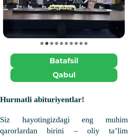
Batafsil
Qabul
Hurmatli abituriyentlar!
Siz hayotingizdagi eng muhim
qarorlardan birini – oliy taʼlim