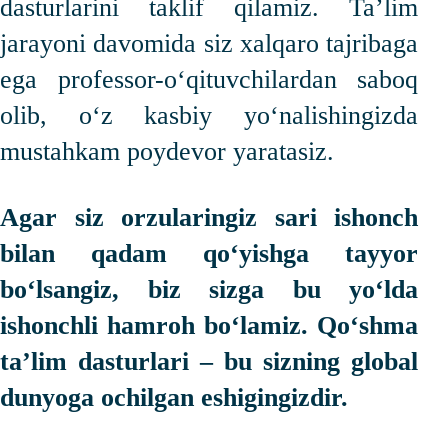
dasturlarini taklif qilamiz. Taʼlim
jarayoni davomida siz xalqaro tajribaga
ega professor-o‘qituvchilardan saboq
olib, o‘z kasbiy yo‘nalishingizda
mustahkam poydevor yaratasiz.
Agar siz orzularingiz sari ishonch
bilan qadam qo‘yishga tayyor
bo‘lsangiz, biz sizga bu yo‘lda
ishonchli hamroh bo‘lamiz. Qo‘shma
taʼlim dasturlari – bu sizning global
dunyoga ochilgan eshigingizdir.