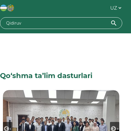
Qo‘shma ta’lim dasturlari