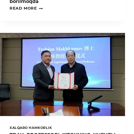
borilmoqda
QISH
READ MORE
MAVSUMIGA
TAYYORGARLIK
ISHLARI
OLIB
BORILMOQDA
XALQARO HAMKORLIK