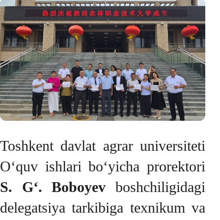
Toshkent davlat agrar universiteti
O‘quv ishlari bo‘yicha prorektori
S. G‘. Boboyev
boshchiligidagi
delegatsiya tarkibiga texnikum va