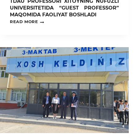
TDAU PROFESSORI XITOYNING NUFUZLI
UNIVERSITETIDA “GUEST PROFESSOR”
MAQOMIDA FAOLIYAT BOSHLADI
TDAU
READ MORE
PROFESSORI
XITOYNING
NUFUZLI
UNIVERSITETIDA
“GUEST
PROFESSOR”
MAQOMIDA
FAOLIYAT
BOSHLADI