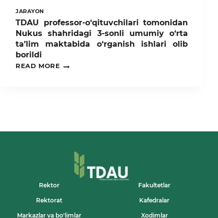
JARAYON
TDAU professor-o‘qituvchilari tomonidan
Nukus shahridagi 3-sonli umumiy o‘rta
ta’lim maktabida o‘rganish ishlari olib
borildi
TDAU
READ MORE
PROFESSOR-
O‘QITUVCHILARI
TOMONIDAN
NUKUS
SHAHRIDAGI
3-
SONLI
UMUMIY
O‘RTA
TA’LIM
MAKTABIDA
O‘RGANISH
ISHLARI
OLIB
Rektor
Fakultetlar
BORILDI
Rektorat
Kafedralar
Markazlar va bo'limlar
Xodimlar