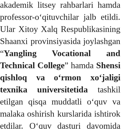
akademik litsey rahbarlari hamda
professor-o‘qituvchilar jalb etildi.
Ular Xitoy Xalq Respublikasining
Shaanxi provinsiyasida joylashgan
“
Yangling Vocational and
Technical College
” hamda
Shensi
qishloq va o‘rmon xo‘jaligi
texnika universitetida
tashkil
etilgan qisqa muddatli o‘quv va
malaka oshirish kurslarida ishtirok
etdilar. O‘quv dasturi davomida