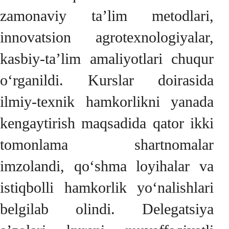
zamonaviy ta’lim metodlari,
innovatsion agrotexnologiyalar,
kasbiy-ta’lim amaliyotlari chuqur
o‘rganildi. Kurslar doirasida
ilmiy-texnik hamkorlikni yanada
kengaytirish maqsadida qator ikki
tomonlama shartnomalar
imzolandi, qo‘shma loyihalar va
istiqbolli hamkorlik yo‘nalishlari
belgilab olindi. Delegatsiya