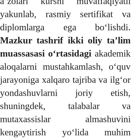
a’zolari kursni muvaffaqiyatli
yakunlab, rasmiy sertifikat va
diplomlarga ega bo‘lishdi.
Mazkur tashrif ikki oliy ta’lim
muassasasi o‘rtasidagi
akademik
aloqalarni mustahkamlash, o‘quv
jarayoniga xalqaro tajriba va ilg‘or
yondashuvlarni joriy etish,
shuningdek, talabalar va
mutaxassislar almashuvini
kengaytirish yo‘lida muhim