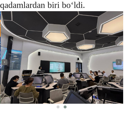
qadamlardan biri bo‘ldi.
‹
›