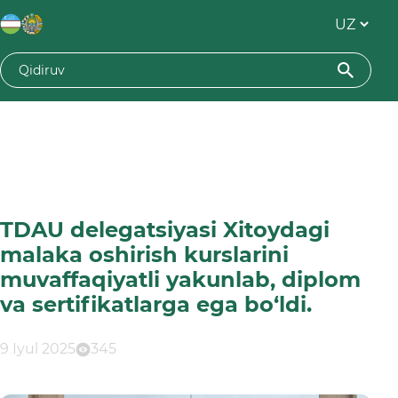
TDAU delegatsiyasi Xitoydagi
malaka oshirish kurslarini
muvaffaqiyatli yakunlab, diplom
va sertifikatlarga ega bo‘ldi.
9 Iyul 2025
345