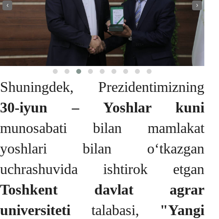
‹
›
Shuningdek, Prezidentimizning
30-iyun – Yoshlar kuni
munosabati bilan mamlakat
yoshlari bilan o‘tkazgan
uchrashuvida ishtirok etgan
Toshkent davlat agrar
universiteti
talabasi,
"Yangi