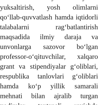
yuksaltirish, yosh olimlarni
qo‘llab-quvvatlash hamda iqtidorli
talabalarni rag‘batlantirish
maqsadida ilmiy daraja va
unvonlarga sazovor bo‘lgan
professor-o‘qituvchilar, xalqaro
grant va stipendiyalar g‘oliblari,
respublika tanlovlari g‘oliblari
hamda ko‘p yillik samarali
mehnati bilan ajralib turgan