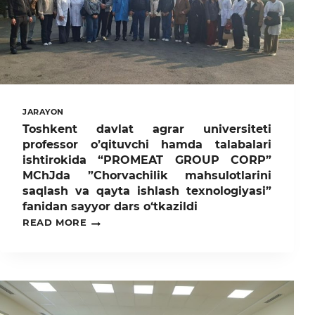
SEMINAR-
TRENING
TASHKIL
ETILDI
JARAYON
Toshkent davlat agrar universiteti
professor o’qituvchi hamda talabalari
ishtirokida “PROMEAT GROUP CORP”
MChJda ”Chorvachilik mahsulotlarini
saqlash va qayta ishlash texnologiyasi”
fanidan sayyor dars o‘tkazildi
TOSHKENT
READ MORE
DAVLAT
AGRAR
UNIVERSITETI
PROFESSOR
O’QITUVCHI
HAMDA
TALABALARI