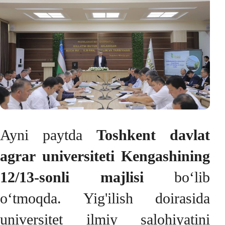
Ayni paytda
Toshkent davlat
agrar universiteti Kengashining
12/13-sonli majlisi
bo‘lib
o‘tmoqda. Yig'ilish doirasida
universitet ilmiy salohiyatini