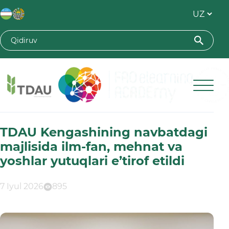
Toshkent davlat agrar universiteti
TDAU Kengashining navbatdagi
majlisida ilm-fan, mehnat va
yoshlar yutuqlari e’tirof etildi
7 Iyul 2026
895