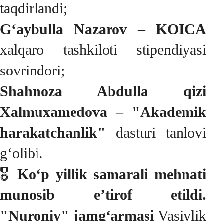
taqdirlandi;
G‘aybulla Nazarov
–
KOICA
xalqaro tashkiloti stipendiyasi
sovrindori;
Shahnoza Abdulla qizi
Xalmuxamedova
–
"Akademik
harakatchanlik"
dasturi tanlovi
g‘olibi.
🎖
Ko‘p yillik samarali mehnati
munosib e’tirof etildi.
"Nuroniy" jamg‘armasi
Vasiylik