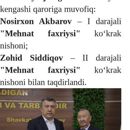
kengashi qaroriga muvofiq:
Nosirxon Akbarov
– I darajali
"Mehnat faxriysi"
ko‘krak
nishoni;
Zohid Siddiqov
– II darajali
"Mehnat faxriysi"
ko‘krak
nishoni bilan taqdirlandi.