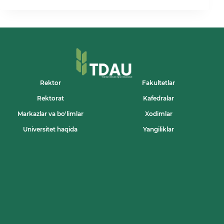
AGRAR
UNIVERSITETIDA
XOTIN-
QIZLARINING
SALOMATLIGINI
MUSTAHKAMLASH
VA
ULARGA
SOG‘LOM
TURMUSH
Rektor
Fakultetlar
TARZINI
Rektorat
Kafedralar
TARG’IB
QILISH
Markazlar va bo'limlar
Xodimlar
MAQSADIDA
«SOG’LOM
Universitet haqida
Yangiliklar
INSON-
KUCHLI
JAMIYAT
POYDEVORI”
MAVZUSIDA
UCHRASHUV
TASHKIL
ETILDI