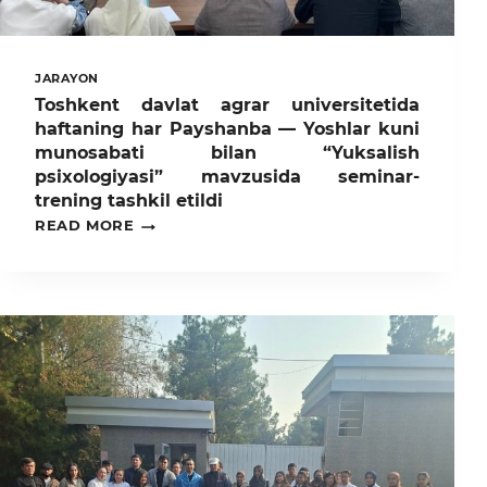
JARAYON
Toshkent davlat agrar universitetida
haftaning har Payshanba — Yoshlar kuni
munosabati bilan “Yuksalish
psixologiyasi” mavzusida seminar-
trening tashkil etildi
TOSHKENT
READ MORE
DAVLAT
AGRAR
UNIVERSITETIDA
HAFTANING
HAR
PAYSHANBA
—
YOSHLAR
KUNI
MUNOSABATI
BILAN
“YUKSALISH
PSIXOLOGIYASI”
MAVZUSIDA