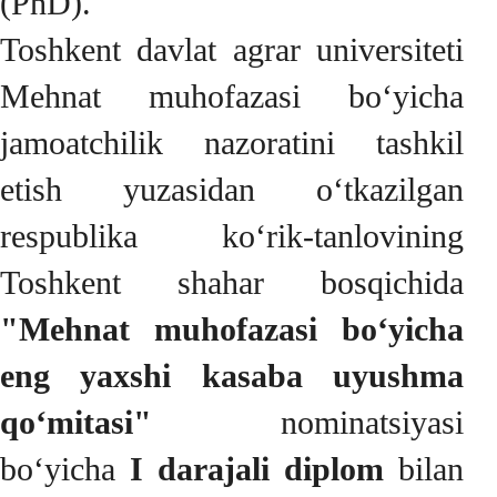
(PhD).
Toshkent davlat agrar universiteti
Mehnat muhofazasi bo‘yicha
jamoatchilik nazoratini tashkil
etish yuzasidan o‘tkazilgan
respublika ko‘rik-tanlovining
Toshkent shahar bosqichida
"Mehnat muhofazasi bo‘yicha
eng yaxshi kasaba uyushma
qo‘mitasi"
nominatsiyasi
bo‘yicha
I darajali diplom
bilan