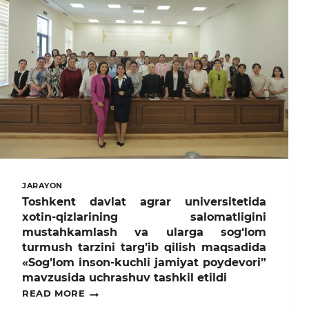
ISHTIROKIDA
“PROMEAT
GROUP
CORP”
MCHJDA
”CHORVACHILIK
MAHSULOTLARINI
SAQLASH
VA
QAYTA
ISHLASH
TEXNOLOGIYASI”
FANIDAN
SAYYOR
DARS
O‘TKAZILDI
JARAYON
Toshkent davlat agrar universitetida
xotin-qizlarining salomatligini
mustahkamlash va ularga sog‘lom
turmush tarzini targ’ib qilish maqsadida
«Sog’lom inson-kuchli jamiyat poydevori”
mavzusida uchrashuv tashkil etildi
TOSHKENT
READ MORE
DAVLAT