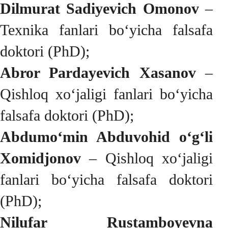
Dilmurat Sadiyevich Omonov
–
Texnika fanlari bo‘yicha falsafa
doktori (PhD);
Abror Pardayevich Xasanov
–
Qishloq xo‘jaligi fanlari bo‘yicha
falsafa doktori (PhD);
Abdumo‘min Abduvohid o‘g‘li
Xomidjonov
– Qishloq xo‘jaligi
fanlari bo‘yicha falsafa doktori
(PhD);
Nilufar Rustamboyevna