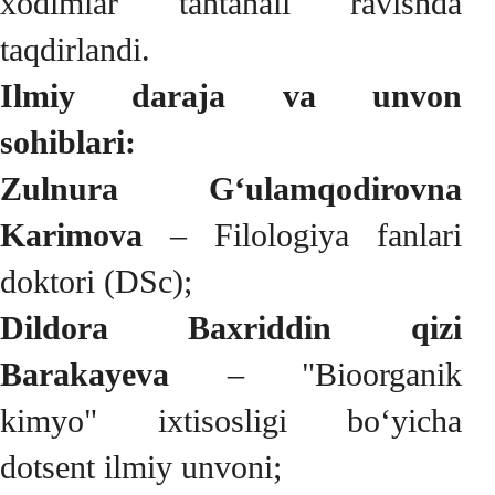
xodimlar tantanali ravishda
taqdirlandi.
Ilmiy daraja va unvon
sohiblari:
Zulnura G‘ulamqodirovna
Karimova
– Filologiya fanlari
doktori (DSc);
Dildora Baxriddin qizi
Barakayeva
– "Bioorganik
kimyo" ixtisosligi bo‘yicha
dotsent ilmiy unvoni;