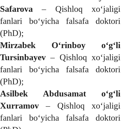
Safarova
– Qishloq xo‘jaligi
fanlari bo‘yicha falsafa doktori
(PhD);
Mirzabek O‘rinboy o‘g‘li
Tursinbayev
– Qishloq xo‘jaligi
fanlari bo‘yicha falsafa doktori
(PhD);
Asilbek Abdusamat o‘g‘li
Xurramov
– Qishloq xo‘jaligi
fanlari bo‘yicha falsafa doktori