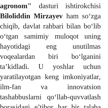
agronom"
dasturi ishtirokchisi
Biloliddin Mirzayev
ham so‘zga
chiqib, davlat rahbari bilan bo‘lib
o‘tgan samimiy muloqot uning
hayotidagi eng unutilmas
voqealardan biri bo‘lganini
ta’kidladi. U yoshlar uchun
yaratilayotgan keng imkoniyatlar,
ilm-fan va innovatsion
tashabbuslarni qo‘llab-quvvatlash
borasidagi e’tibor har bir talaba