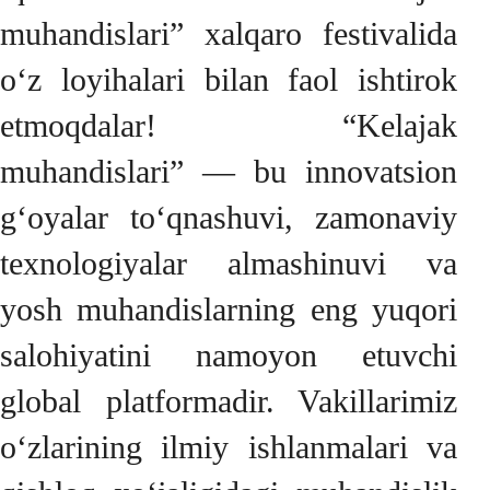
muhandislari” xalqaro festivalida
o‘z loyihalari bilan faol ishtirok
etmoqdalar! “Kelajak
muhandislari” — bu innovatsion
g‘oyalar to‘qnashuvi, zamonaviy
texnologiyalar almashinuvi va
yosh muhandislarning eng yuqori
salohiyatini namoyon etuvchi
global platformadir. Vakillarimiz
o‘zlarining ilmiy ishlanmalari va