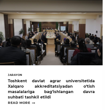
JARAYON
Toshkent davlat agrar universitetida
Xalqaro akkreditatsiyadan o‘tish
masalalariga bag‘ishlangan davra
suhbati tashkil etildi
TOSHKENT
READ MORE
DAVLAT