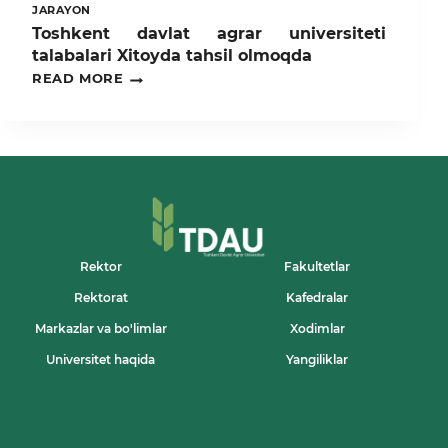
JARAYON
Toshkent davlat agrar universiteti
talabalari Xitoyda tahsil olmoqda
TOSHKENT
READ MORE
DAVLAT
AGRAR
UNIVERSITETI
TALABALARI
XITOYDA
TAHSIL
OLMOQDA
Rektor
Fakultetlar
Rektorat
Kafedralar
Markazlar va bo'limlar
Xodimlar
Universitet haqida
Yangiliklar