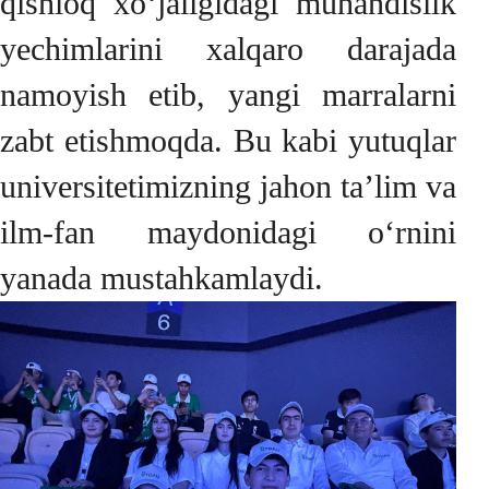
qishloq xo‘jaligidagi muhandislik
yechimlarini xalqaro darajada
namoyish etib, yangi marralarni
zabt etishmoqda. Bu kabi yutuqlar
universitetimizning jahon ta’lim va
ilm-fan maydonidagi o‘rnini
yanada mustahkamlaydi.