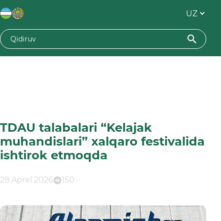
TDAU talabalari “Kelajak
muhandislari” xalqaro festivalida
ishtirok etmoqda
28 Aprel 2026
150