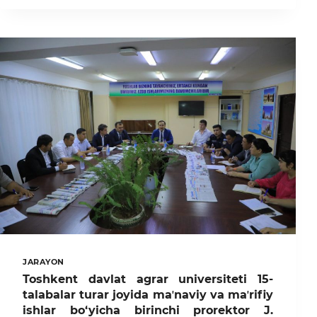
AGRAR
UNIVERSITETIDA
XALQARO
AKKREDITATSIYADAN
O‘TISH
MASALALARIGA
BAG‘ISHLANGAN
DAVRA
SUHBATI
TASHKIL
ETILDI
JARAYON
Toshkent davlat agrar universiteti 15-
talabalar turar joyida maʼnaviy va maʼrifiy
ishlar bo‘yicha birinchi prorektor J.