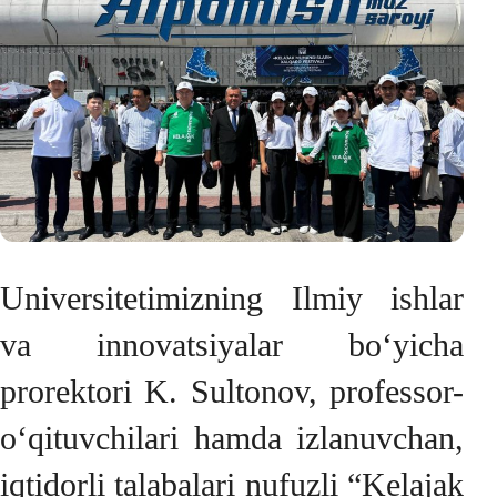
Universitetimizning Ilmiy ishlar
va innovatsiyalar bo‘yicha
prorektori K. Sultonov, professor-
o‘qituvchilari hamda izlanuvchan,
iqtidorli talabalari nufuzli “Kelajak