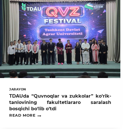
JARAYON
TDAUda “Quvnoqlar va zukkolar” ko‘rik-
tanlovining fakultetlararo saralash
bosqichi bo‘lib o‘tdi
TDAUDA
READ MORE
“QUVNOQLAR
VA