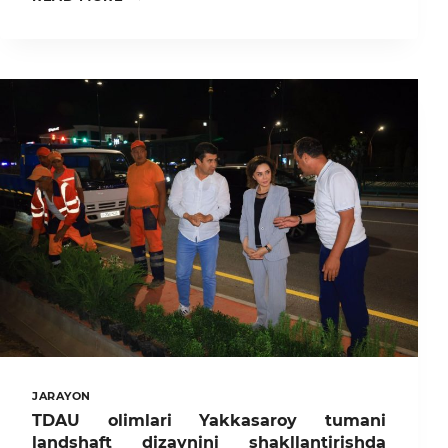
DAVLAT
AGRAR
UNIVERSITETIDA
YEVROPA
ITTIFOQI
QOSHIDAGI
EU
ASK
FACILITY
HAMKORLIGIDA
O‘QUV
KURSI
TASHKIL
ETILDI
JARAYON
TDAU olimlari Yakkasaroy tumani
landshaft dizaynini shakllantirishda