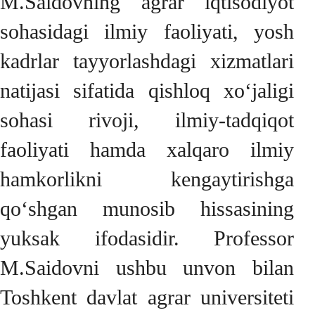
M.Saidovning agrar iqtisodiyot
sohasidagi ilmiy faoliyati, yosh
kadrlar tayyorlashdagi xizmatlari
natijasi sifatida qishloq xo‘jaligi
sohasi rivoji, ilmiy-tadqiqot
faoliyati hamda xalqaro ilmiy
hamkorlikni kengaytirishga
qo‘shgan munosib hissasining
yuksak ifodasidir. Professor
M.Saidovni ushbu unvon bilan
Toshkent davlat agrar universiteti