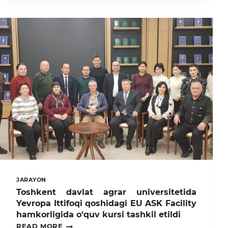
ZUKKOLAR”
KO‘RIK-
TANLOVINING
FAKULTETLARARO
SARALASH
BOSQICHI
BO‘LIB
O‘TDI
JARAYON
Toshkent davlat agrar universitetida
Yevropa Ittifoqi qoshidagi EU ASK Facility
hamkorligida o‘quv kursi tashkil etildi
TOSHKENT
READ MORE