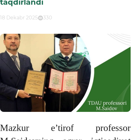
taqdirlandi
18 Dekabr 2025
330
Mazkur e’tirof professor