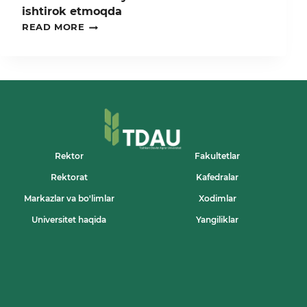
ishtirok etmoqda
TDAU
READ MORE
OLIMLARI
YAKKASAROY
TUMANI
LANDSHAFT
DIZAYNINI
SHAKLLANTIRISHDA
ISHTIROK
ETMOQDA
Rektor
Fakultetlar
Rektorat
Kafedralar
Markazlar va bo'limlar
Xodimlar
Universitet haqida
Yangiliklar