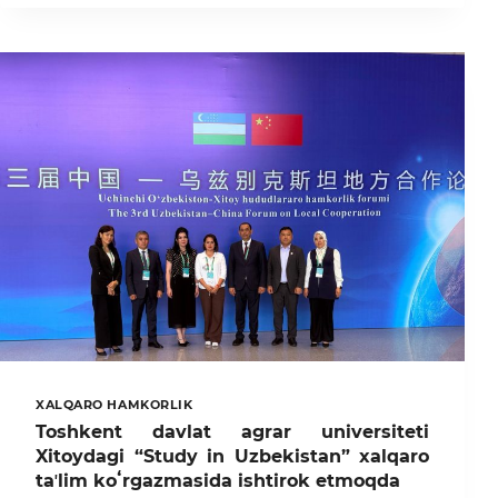
UNIVERSITETINING
O‘QUV
ISHLARI
BO‘YICHA
PROREKTORI
S.
BOBOYEV
TOMONIDAN
O‘SIMLIKLAR
HIMOYASI,
AGROKIMYO
VA
TUPROQSHUNOSLIK
HAMDA
AGROMUHANDISLIK
VA
AGROTEXNOLOGIYALAR
FAKULTETLARIDAGI
DARS
MASHG‘ULOTLARI
O‘RGANILDI
XALQARO HAMKORLIK
Toshkent davlat agrar universiteti
Xitoydagi “Study in Uzbekistan” xalqaro
taʼlim koʻrgazmasida ishtirok etmoqda