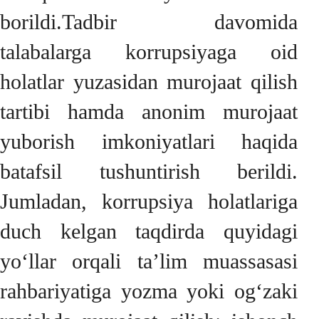
borildi.Tadbir davomida
talabalarga korrupsiyaga oid
holatlar yuzasidan murojaat qilish
tartibi hamda anonim murojaat
yuborish imkoniyatlari haqida
batafsil tushuntirish berildi.
Jumladan, korrupsiya holatlariga
duch kelgan taqdirda quyidagi
yo‘llar orqali ta’lim muassasasi
rahbariyatiga yozma yoki og‘zaki