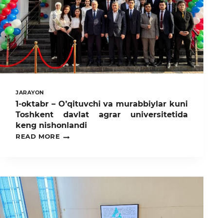
JARAYON
1-oktabr – O’qituvchi va murabbiylar kuni
Toshkent davlat agrar universitetida
keng nishonlandi
1-
READ MORE
OKTABR
–
O’QITUVCHI
VA
MURABBIYLAR
KUNI
TOSHKENT
DAVLAT
AGRAR