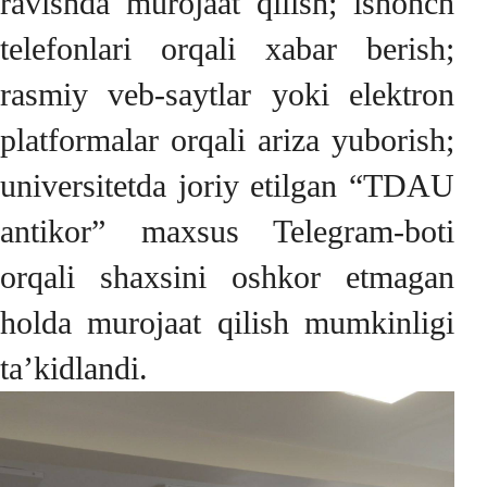
ravishda murojaat qilish; ishonch
telefonlari orqali xabar berish;
rasmiy veb-saytlar yoki elektron
platformalar orqali ariza yuborish;
universitetda joriy etilgan “TDAU
antikor” maxsus Telegram-boti
orqali shaxsini oshkor etmagan
holda murojaat qilish mumkinligi
ta’kidlandi.