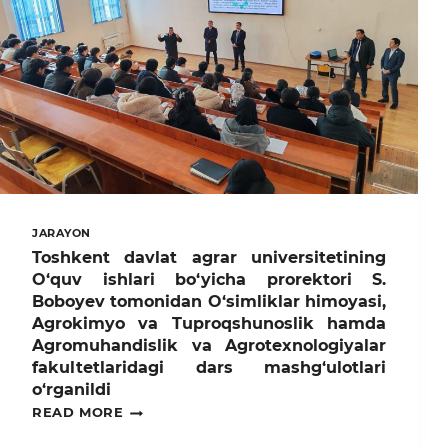
UNIVERSITETIDA
KENG
NISHONLANDI
JARAYON
Toshkent davlat agrar universitetining
O‘quv ishlari bo‘yicha prorektori S.
Boboyev tomonidan O‘simliklar himoyasi,
Agrokimyo va Tuproqshunoslik hamda
Agromuhandislik va Agrotexnologiyalar
fakultetlaridagi dars mashg‘ulotlari
o‘rganildi
TOSHKENT
READ MORE
DAVLAT
AGRAR