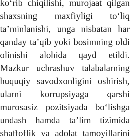
ko‘rib chiqilishi, murojaat qilgan
shaxsning maxfiyligi to‘liq
ta’minlanishi, unga nisbatan har
qanday ta’qib yoki bosimning oldi
olinishi alohida qayd etildi.
Mazkur uchrashuv talabalarning
huquqiy savodxonligini oshirish,
ularni korrupsiyaga qarshi
murosasiz pozitsiyada bo‘lishga
undash hamda ta’lim tizimida
shaffoflik va adolat tamoyillarini