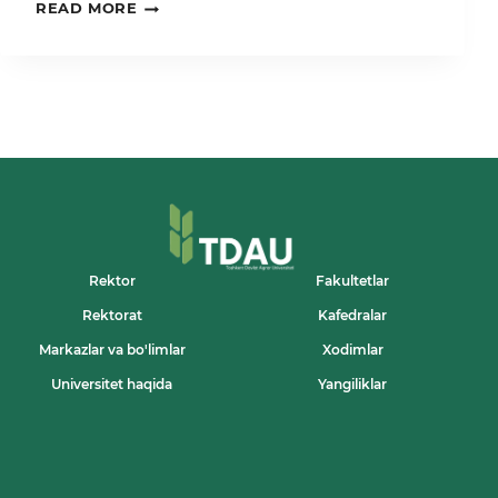
TOSHKENT
READ MORE
DAVLAT
AGRAR
UNIVERSITETI
XITOYDAGI
“STUDY
IN
UZBEKISTAN”
XALQARO
TAʼLIM
KOʻRGAZMASIDA
ISHTIROK
ETMOQDA
Rektor
Fakultetlar
Rektorat
Kafedralar
Markazlar va bo'limlar
Xodimlar
Universitet haqida
Yangiliklar