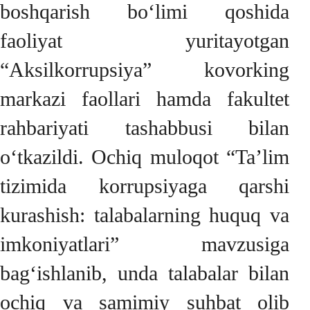
boshqarish bo‘limi qoshida
faoliyat yuritayotgan
“Aksilkorrupsiya” kovorking
markazi faollari hamda fakultet
rahbariyati tashabbusi bilan
o‘tkazildi. Ochiq muloqot “Ta’lim
tizimida korrupsiyaga qarshi
kurashish: talabalarning huquq va
imkoniyatlari” mavzusiga
bag‘ishlanib, unda talabalar bilan
ochiq va samimiy suhbat olib