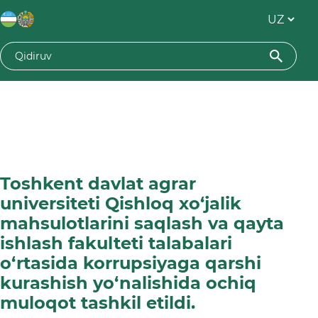
Toshkent davlat agrar
universiteti Qishloq xo‘jalik
mahsulotlarini saqlash va qayta
ishlash fakulteti talabalari
o‘rtasida korrupsiyaga qarshi
kurashish yo‘nalishida ochiq
muloqot tashkil etildi.