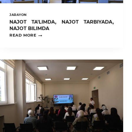
JARAYON
NAJOT TA’LIMDA, NAJOT TARBIYADA,
NAJOT BILIMDA
NAJOT
READ MORE
TA’LIMDA,
NAJOT
TARBIYADA,
NAJOT
BILIMDA