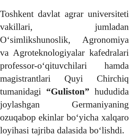
Toshkent davlat agrar universiteti
vakillari, jumladan
O‘simlikshunoslik, Agronomiya
va Agroteknologiyalar kafedralari
professor-o‘qituvchilari hamda
magistrantlari Quyi Chirchiq
tumanidagi
“Guliston”
hududida
joylashgan Germaniyaning
ozuqabop ekinlar bo‘yicha xalqaro
loyihasi tajriba dalasida bo‘lishdi.