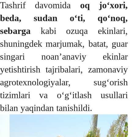
Tashrif davomida
oq jo‘xori,
beda, sudan o‘ti, qo‘noq,
sebarga
kabi ozuqa ekinlari,
shuningdek marjumak, batat, guar
singari noan’anaviy ekinlar
yetishtirish tajribalari, zamonaviy
agrotexnologiyalar, sug‘orish
tizimlari va o‘g‘itlash usullari
bilan yaqindan tanishildi.