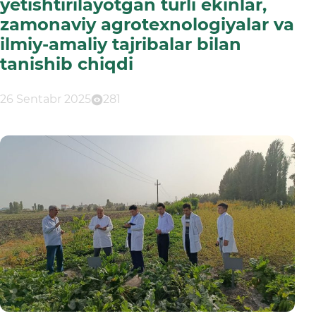
yetishtirilayotgan turli ekinlar,
zamonaviy agrotexnologiyalar va
ilmiy-amaliy tajribalar bilan
tanishib chiqdi
26 Sentabr 2025
281