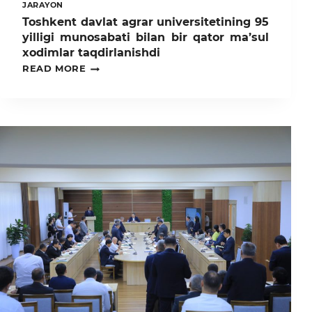
JARAYON
Toshkent davlat agrar universitetining 95
yilligi munosabati bilan bir qator ma’sul
xodimlar taqdirlanishdi
TOSHKENT
READ MORE
DAVLAT
AGRAR
UNIVERSITETINING
95
YILLIGI
MUNOSABATI
BILAN
BIR
QATOR
MA’SUL
XODIMLAR
TAQDIRLANISHDI