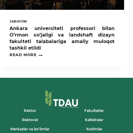
JARAYON
Ankara universiteti professori bilan
O’rmon xo’jaligi va landshaft dizayn
fakulteti talabalariga amaliy muloqot
tashkil etildi
ANKARA
READ MORE
UNIVERSITETI
PROFESSORI
BILAN
O’RMON
XO’JALIGI
VA
LANDSHAFT
DIZAYN
FAKULTETI
TALABALARIGA
AMALIY
Rektor
Fakultetlar
MULOQOT
Rektorat
Kafedralar
TASHKIL
ETILDI
Markazlar va bo'limlar
Xodimlar