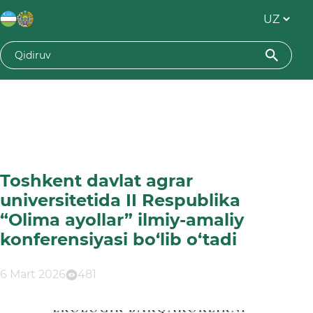
Toshkent davlat agrar
universitetida II Respublika
“Olima ayollar” ilmiy-amaliy
konferensiyasi bo‘lib o‘tadi
6 Mart 2026
481