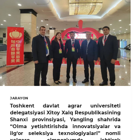
AGRAR
UNIVERSITETIDA
KENG
QAMROVLI
TADBIRLAR
O‘TKAZILDI
JARAYON
Toshkent davlat agrar universiteti
delegatsiyasi Xitoy Xalq Respublikasining
Shanxi provinsiyasi, Yangling shahrida
“Olma yetishtirishda innovatsiyalar va
ilg‘or seleksiya texnologiyalari” nomli