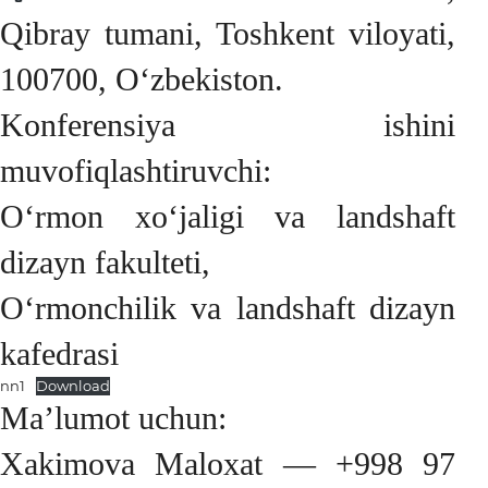
Qibray tumani, Toshkent viloyati,
100700, O‘zbekiston.
Konferensiya ishini
muvofiqlashtiruvchi:
O‘rmon xo‘jaligi va landshaft
dizayn fakulteti,
O‘rmonchilik va landshaft dizayn
kafedrasi
nn1
Download
Ma’lumot uchun:
Xakimova Maloxat — +998 97