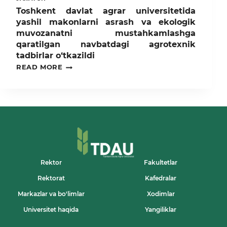
Toshkent davlat agrar universitetida
yashil makonlarni asrash va ekologik
muvozanatni mustahkamlashga
qaratilgan navbatdagi agrotexnik
tadbirlar o‘tkazildi
TOSHKENT
READ MORE
DAVLAT
AGRAR
UNIVERSITETIDA
YASHIL
MAKONLARNI
ASRASH
VA
EKOLOGIK
MUVOZANATNI
MUSTAHKAMLASHGA
QARATILGAN
Rektor
Fakultetlar
NAVBATDAGI
Rektorat
Kafedralar
AGROTEXNIK
TADBIRLAR
Markazlar va bo'limlar
Xodimlar
O‘TKAZILDI
Universitet haqida
Yangiliklar