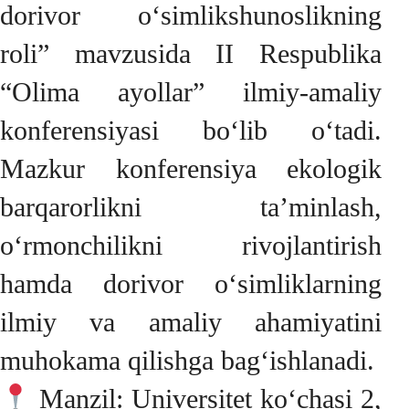
dorivor o‘simlikshunoslikning
roli” mavzusida II Respublika
“Olima ayollar” ilmiy-amaliy
konferensiyasi bo‘lib o‘tadi.
Mazkur konferensiya ekologik
barqarorlikni ta’minlash,
o‘rmonchilikni rivojlantirish
hamda dorivor o‘simliklarning
ilmiy va amaliy ahamiyatini
muhokama qilishga bag‘ishlanadi.
Manzil: Universitet ko‘chasi 2,