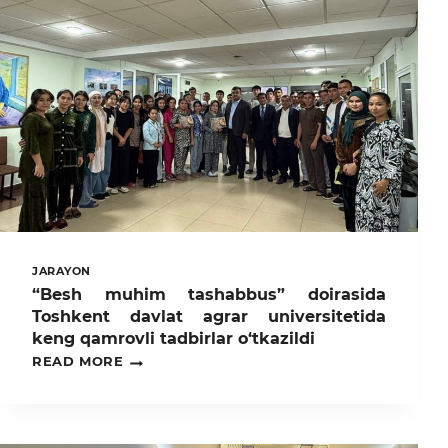
JARAYON
“Besh muhim tashabbus” doirasida
Toshkent davlat agrar universitetida
keng qamrovli tadbirlar o‘tkazildi
“BESH
READ MORE
MUHIM
TASHABBUS”
DOIRASIDA
TOSHKENT
DAVLAT