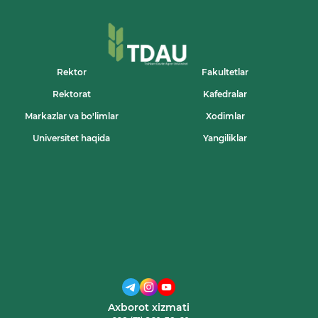
TUMANIDA
ÒTKAZILGAN
«QISHLOQ
AYOLIGA
EHTIROM»
NOMLI
Rektor
Fakultetlar
TADBIRDA
Rektorat
Kafedralar
MUNOSIB
TAQDIRLANDI
Markazlar va bo'limlar
Xodimlar
Universitet haqida
Yangiliklar
Axborot xizmati