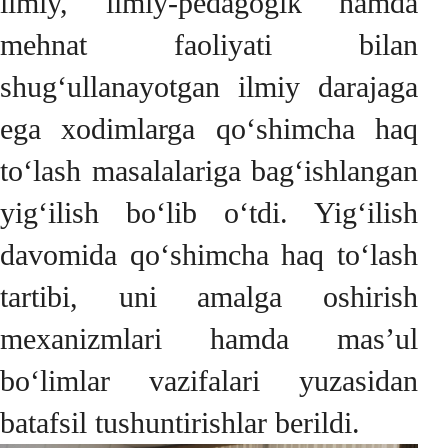
ilmiy, ilmiy-pedagogik hamda
mehnat faoliyati bilan
shug‘ullanayotgan ilmiy darajaga
ega xodimlarga qo‘shimcha haq
to‘lash masalalariga bag‘ishlangan
yig‘ilish bo‘lib o‘tdi. Yig‘ilish
davomida qo‘shimcha haq to‘lash
tartibi, uni amalga oshirish
mexanizmlari hamda mas’ul
bo‘limlar vazifalari yuzasidan
batafsil tushuntirishlar berildi.