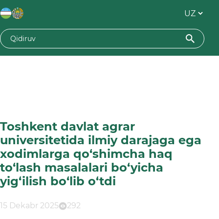
Toshkent davlat agrar
universitetida ilmiy darajaga ega
xodimlarga qo‘shimcha haq
to‘lash masalalari bo‘yicha
yig‘ilish bo‘lib o‘tdi
15 Dekabr 2025
292