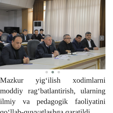
‹
›
Mazkur yig‘ilish xodimlarni
moddiy rag‘batlantirish, ularning
ilmiy va pedagogik faoliyatini
qo‘llab-quvvatlashga qaratildi.