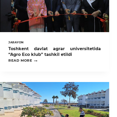
JARAYON
Toshkent davlat agrar universitetida
“Agro Eco klub” tashkil etildi
TOSHKENT
READ MORE
DAVLAT
AGRAR
UNIVERSITETIDA
“AGRO
ECO
KLUB”
TASHKIL
ETILDI