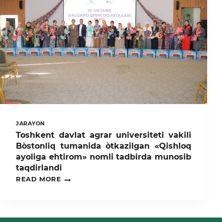
MISR
ARAB
RESPUBLIKASIDA
ILMIY-
AMALIY
TADBIRLARDA
FAOL
ISHTIROK
ETMOQDA
JARAYON
Toshkent davlat agrar universiteti vakili
Bòstonliq tumanida òtkazilgan «Qishloq
ayoliga ehtirom» nomli tadbirda munosib
taqdirlandi
TOSHKENT
READ MORE
DAVLAT
AGRAR
UNIVERSITETI
VAKILI
BÒSTONLIQ