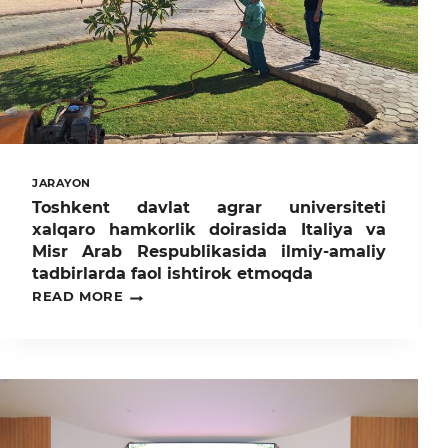
JARAYON
Toshkent davlat agrar universiteti
xalqaro hamkorlik doirasida Italiya va
Misr Arab Respublikasida ilmiy-amaliy
tadbirlarda faol ishtirok etmoqda
TOSHKENT
READ MORE
DAVLAT
AGRAR
UNIVERSITETI
XALQARO
HAMKORLIK
DOIRASIDA
ITALIYA
VA