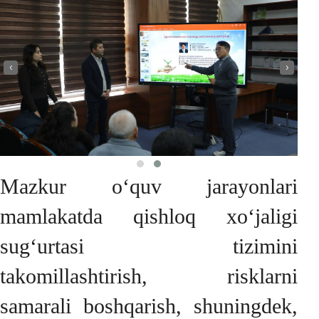
‹
›
Mazkur o‘quv jarayonlari
mamlakatda qishloq xo‘jaligi
sug‘urtasi tizimini
takomillashtirish, risklarni
samarali boshqarish, shuningdek,