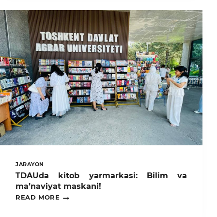
AXBOROT
RESURSLAR
MARKAZIDA
KOMPYUTER
SAVODXONLIGI
BÒYICHA
MASHĢULOT
ÓTKAZILDI
JARAYON
TDAUda kitob yarmarkasi: Bilim va
ma’naviyat maskani!
TDAUDA
READ MORE
KITOB
YARMARKASI: