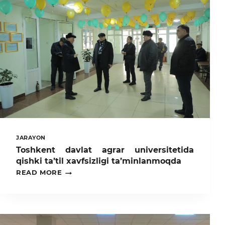
JARAYON
Toshkent davlat agrar universitetida
qishki ta’til xavfsizligi ta’minlanmoqda
TOSHKENT
READ MORE
DAVLAT
AGRAR
UNIVERSITETIDA
QISHKI
TA’TIL
XAVFSIZLIGI