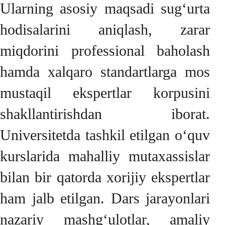
Ularning asosiy maqsadi sug‘urta
hodisalarini aniqlash, zarar
miqdorini professional baholash
hamda xalqaro standartlarga mos
mustaqil ekspertlar korpusini
shakllantirishdan iborat.
Universitetda tashkil etilgan o‘quv
kurslarida mahalliy mutaxassislar
bilan bir qatorda xorijiy ekspertlar
ham jalb etilgan. Dars jarayonlari
nazariy mashg‘ulotlar, amaliy