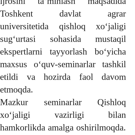
ijrosini ta’minlash maqsadida
Toshkent davlat agrar
universitetida qishloq xo‘jaligi
sug‘urtasi sohasida mustaqil
ekspertlarni tayyorlash bo‘yicha
maxsus o‘quv-seminarlar tashkil
etildi va hozirda faol davom
etmoqda.
Mazkur seminarlar Qishloq
xo‘jaligi vazirligi bilan
hamkorlikda amalga oshirilmoqda.