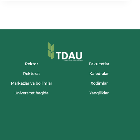
BILIM
VA
MA’NAVIYAT
MASKANI!
Rektor
Fakultetlar
Rektorat
Kafedralar
Markazlar va bo'limlar
Xodimlar
Universitet haqida
Yangiliklar