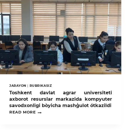
TA’MINLANMOQDA
JARAYON
|
RUBRIKASIZ
Toshkent davlat agrar universiteti
axborot resurslar markazida kompyuter
savodxonligi bòyicha mashģulot ótkazildi
TOSHKENT
READ MORE
DAVLAT
AGRAR
UNIVERSITETI