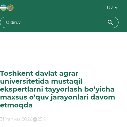
Toshkent davlat agrar
universitetida mustaqil
ekspertlarni tayyorlash bo‘yicha
maxsus o‘quv jarayonlari davom
etmoqda
31 Yanvar 2026
254