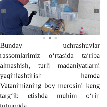
‹
›
Bunday uchrashuvlar
rassomlarimiz o‘rtasida tajriba
almashish, turli madaniyatlarni
yaqinlashtirish hamda
Vatanimizning boy merosini keng
targ‘ib etishda muhim o‘rin
tutmoqda.