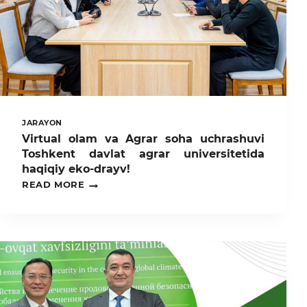
JARAYON
Virtual olam va Agrar soha uchrashuvi
Toshkent davlat agrar universitetida
haqiqiy eko-drayv!
VIRTUAL
READ MORE
OLAM
VA
AGRAR
SOHA
UCHRASHUVI
TOSHKENT
DAVLAT
AGRAR
UNIVERSITETIDA
HAQIQIY