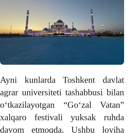
Ayni kunlarda Toshkent davlat
agrar universiteti tashabbusi bilan
o‘tkazilayotgan “Go‘zal Vatan”
xalqaro festivali yuksak ruhda
davom etmoqda. Ushbu loyiha