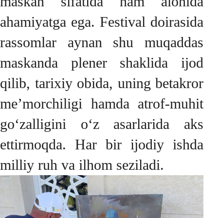
maskan sifatida ham alohida
ahamiyatga ega. Festival doirasida
rassomlar aynan shu muqaddas
maskanda plener shaklida ijod
qilib, tarixiy obida, uning betakror
me’morchiligi hamda atrof-muhit
go‘zalligini o‘z asarlarida aks
ettirmoqda. Har bir ijodiy ishda
milliy ruh va ilhom seziladi.