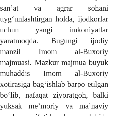
san’at va agrar sohani
uyg‘unlashtirgan holda, ijodkorlar
uchun yangi imkoniyatlar
yaratmoqda. Bugungi ijodiy
manzil Imom al-Buxoriy
majmuasi. Mazkur majmua buyuk
muhaddis Imom al-Buxoriy
xotirasiga bag‘ishlab barpo etilgan
bo‘lib, nafaqat ziyoratgoh, balki
yuksak me’moriy va ma’naviy