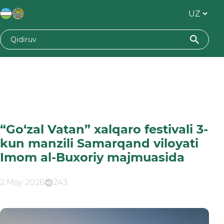
“Go‘zal Vatan” xalqaro festivali 3-
kun manzili Samarqand viloyati
Imom al-Buxoriy majmuasida
2 May 2026
243