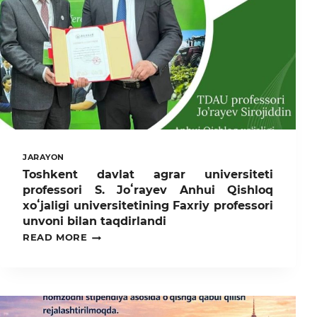
EKO-
DRAYV!
JARAYON
Toshkent davlat agrar universiteti
professori S. Joʻrayev Anhui Qishloq
xoʻjaligi universitetining Faxriy professori
unvoni bilan taqdirlandi
TOSHKENT
READ MORE
DAVLAT
AGRAR
UNIVERSITETI
PROFESSORI
S.
JOʻRAYEV