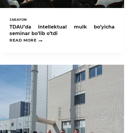
JARAYON
TDAU’da intellektual mulk bo’yicha
seminar bo’lib o’tdi
TDAU’DA
READ MORE
INTELLEKTUAL
MULK
BO’YICHA
SEMINAR
BO’LIB
O’TDI