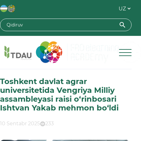
Toshkent davlat agrar universiteti
Toshkent davlat agrar
universitetida Vengriya Milliy
assambleyasi raisi o‘rinbosari
Ishtvan Yakab mehmon bo‘ldi
10 Sentabr 2025
233