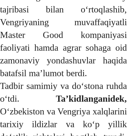
tajribasi bilan o‘rtoqlashib,
Vengriyaning muvaffaqiyatli
Master Good kompaniyasi
faoliyati hamda agrar sohaga oid
zamonaviy yondashuvlar haqida
batafsil ma’lumot berdi.
Tadbir samimiy va do‘stona ruhda
o‘tdi.
Ta’kidlanganidek,
O‘zbekiston va Vengriya xalqlarini
tarixiy ildizlar va ko‘p yillik