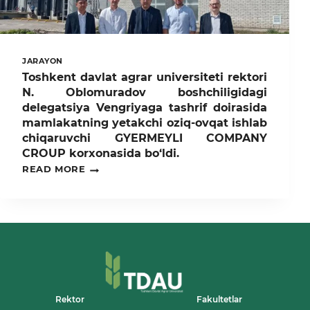
JARAYON
Toshkent davlat agrar universiteti rektori
N. Oblomuradov boshchiligidagi
delegatsiya Vengriyaga tashrif doirasida
mamlakatning yetakchi oziq-ovqat ishlab
chiqaruvchi GYERMEYLI COMPANY
CROUP korxonasida bo‘ldi.
TOSHKENT
READ MORE
DAVLAT
AGRAR
UNIVERSITETI
REKTORI
N.
OBLOMURADOV
BOSHCHILIGIDAGI
DELEGATSIYA
VENGRIYAGA
TASHRIF
DOIRASIDA
Rektor
Fakultetlar
MAMLAKATNING