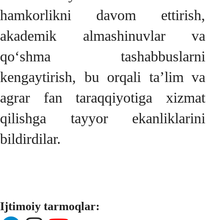
hamkorlikni davom ettirish,
akademik almashinuvlar va
qo‘shma tashabbuslarni
kengaytirish, bu orqali ta’lim va
agrar fan taraqqiyotiga xizmat
qilishga tayyor ekanliklarini
bildirdilar.
Ijtimoiy tarmoqlar: