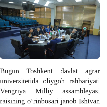
Bugun Toshkent davlat agrar
universitetida oliygoh rahbariyati
Vengriya Milliy assambleyasi
raisining o‘rinbosari janob Ishtvan