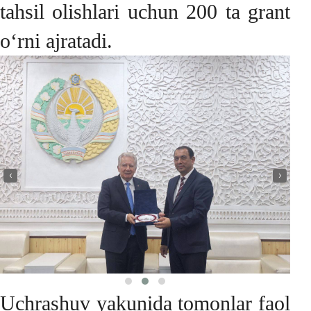
tahsil olishlari uchun 200 ta grant
o‘rni ajratadi.
‹
›
Uchrashuv yakunida tomonlar faol