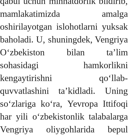
qabul uchun minnatdorlik bildirib,
mamlakatimizda amalga
oshirilayotgan islohotlarni yuksak
baholadi. U, shuningdek, Vengriya
O‘zbekiston bilan ta’lim
sohasidagi hamkorlikni
kengaytirishni qo‘llab-
quvvatlashini ta’kidladi. Uning
so‘zlariga ko‘ra, Yevropa Ittifoqi
har yili o‘zbekistonlik talabalarga
Vengriya oliygohlarida bepul