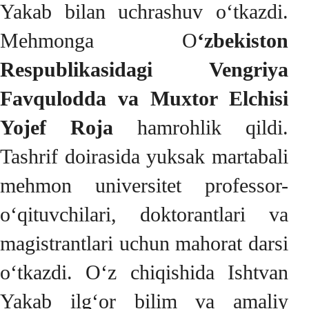
Yakab bilan uchrashuv o‘tkazdi.
Mehmonga O
‘zbekiston
Respublikasidagi Vengriya
Favqulodda va Muxtor Elchisi
Yojef Roja
hamrohlik qildi.
Tashrif doirasida yuksak martabali
mehmon universitet professor-
o‘qituvchilari, doktorantlari va
magistrantlari uchun mahorat darsi
o‘tkazdi. O‘z chiqishida Ishtvan
Yakab ilg‘or bilim va amaliy