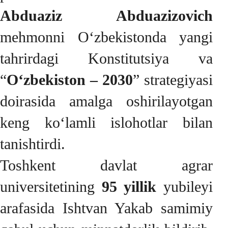
Abduaziz Abduazizovich
mehmonni O‘zbekistonda yangi
tahrirdagi Konstitutsiya va
“
O‘zbekiston – 2030
” strategiyasi
doirasida amalga oshirilayotgan
keng ko‘lamli islohotlar bilan
tanishtirdi.
Toshkent davlat agrar
universitetining
95 yillik
yubileyi
arafasida Ishtvan Yakab samimiy