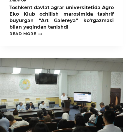
JARAYON
Toshkent davlat agrar universitetida Agro
Eko Klub ochilish marosimida tashrif
buyurgan “Art Galereya” ko‘rgazmasi
bilan yaqindan tanishdi
TOSHKENT
READ MORE
DAVLAT
AGRAR
UNIVERSITETIDA
AGRO
EKO
KLUB
OCHILISH
MAROSIMIDA
TASHRIF
BUYURGAN
“ART
GALEREYA”
KO‘RGAZMASI
BILAN
YAQINDAN
TANISHDI