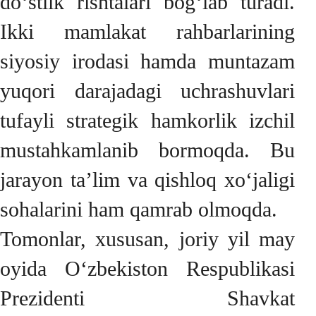
do‘stlik rishtalari bog‘lab turadi.
Ikki mamlakat rahbarlarining
siyosiy irodasi hamda muntazam
yuqori darajadagi uchrashuvlari
tufayli strategik hamkorlik izchil
mustahkamlanib bormoqda. Bu
jarayon ta’lim va qishloq xo‘jaligi
sohalarini ham qamrab olmoqda.
Tomonlar, xususan, joriy yil may
oyida O‘zbekiston Respublikasi
Prezidenti Shavkat