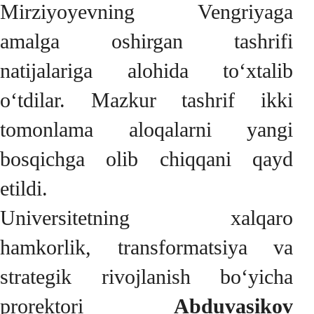
Mirziyoyevning Vengriyaga
amalga oshirgan tashrifi
natijalariga alohida to‘xtalib
o‘tdilar. Mazkur tashrif ikki
tomonlama aloqalarni yangi
bosqichga olib chiqqani qayd
etildi.
Universitetning xalqaro
hamkorlik, transformatsiya va
strategik rivojlanish bo‘yicha
prorektori
Abduvasikov