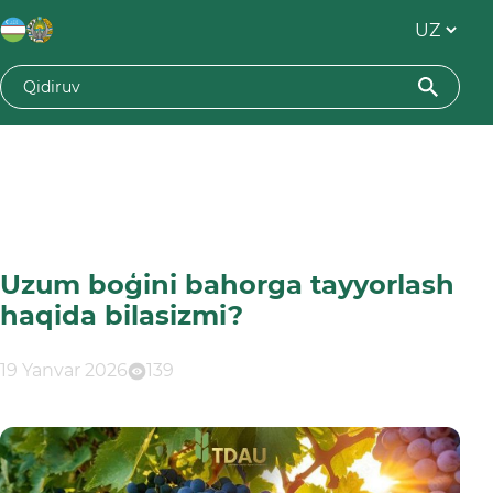
Uzum boģini bahorga tayyorlash
haqida bilasizmi?
19 Yanvar 2026
139