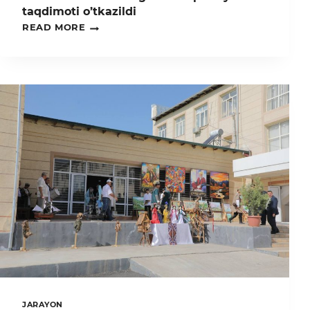
taqdimoti o’tkazildi
TDAU
READ MORE
TALABALARNING
STARTAP
LOYIHALARI
TAQDIMOTI
O’TKAZILDI
JARAYON