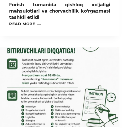
Forish tumanida qishloq xo‘jaligi
mahsulotlari va chorvachilik ko‘rgazmasi
tashkil etildi
FORISH
READ MORE
TUMANIDA
QISHLOQ
XO‘JALIGI
MAHSULOTLARI
VA
CHORVACHILIK
KO‘RGAZMASI
TASHKIL
ETILDI