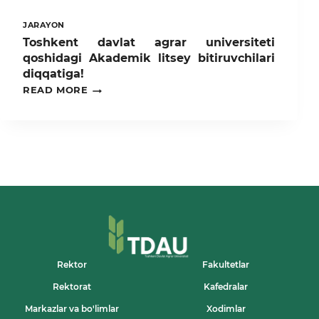
JARAYON
Toshkent davlat agrar universiteti
qoshidagi Akademik litsey bitiruvchilari
diqqatiga!
TOSHKENT
READ MORE
DAVLAT
AGRAR
UNIVERSITETI
QOSHIDAGI
AKADEMIK
LITSEY
BITIRUVCHILARI
DIQQATIGA!
Rektor
Fakultetlar
Rektorat
Kafedralar
Markazlar va bo'limlar
Xodimlar