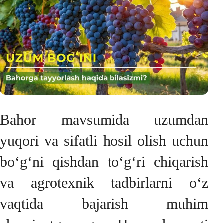
Bahor mavsumida uzumdan
yuqori va sifatli hosil olish uchun
bo‘g‘ni qishdan to‘g‘ri chiqarish
va agrotexnik tadbirlarni o‘z
vaqtida bajarish muhim