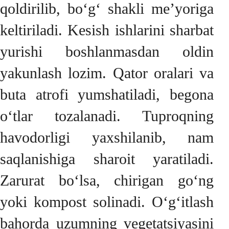
qoldirilib, bo‘g‘ shakli me’yoriga
keltiriladi. Kesish ishlarini sharbat
yurishi boshlanmasdan oldin
yakunlash lozim. Qator oralari va
buta atrofi yumshatiladi, begona
o‘tlar tozalanadi. Tuproqning
havodorligi yaxshilanib, nam
saqlanishiga sharoit yaratiladi.
Zarurat bo‘lsa, chirigan go‘ng
yoki kompost solinadi. O‘g‘itlash
bahorda uzumning vegetatsiyasini