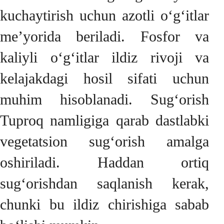
kuchaytirish uchun azotli o‘g‘itlar
me’yorida beriladi. Fosfor va
kaliyli o‘g‘itlar ildiz rivoji va
kelajakdagi hosil sifati uchun
muhim hisoblanadi. Sug‘orish
Tuproq namligiga qarab dastlabki
vegetatsion sug‘orish amalga
oshiriladi. Haddan ortiq
sug‘orishdan saqlanish kerak,
chunki bu ildiz chirishiga sabab