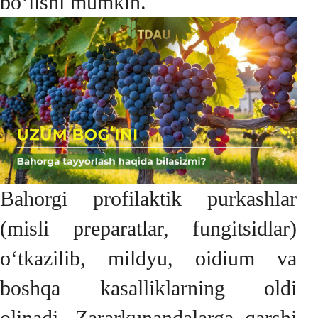
bo‘lishi mumkin.
Bahorgi profilaktik purkashlar
(misli preparatlar, fungitsidlar)
o‘tkazilib, mildyu, oidium va
boshqa kasalliklarning oldi
olinadi. Zararkunandalarga qarshi