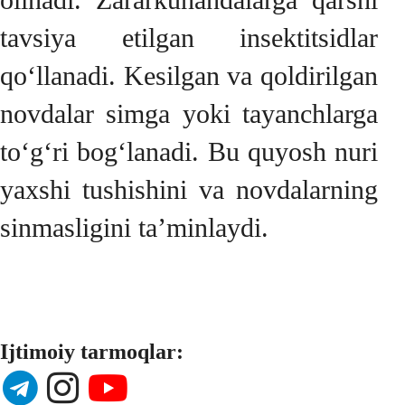
tavsiya etilgan insektitsidlar
qo‘llanadi. Kesilgan va qoldirilgan
novdalar simga yoki tayanchlarga
to‘g‘ri bog‘lanadi. Bu quyosh nuri
yaxshi tushishini va novdalarning
sinmasligini ta’minlaydi.
Ijtimoiy tarmoqlar: