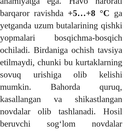
ahamiyatga ega. Havo harorati
barqaror ravishda
+5…+8 °C
ga
yetganda uzum butalarining qishki
yopmalari bosqichma-bosqich
ochiladi. Birdaniga ochish tavsiya
etilmaydi, chunki bu kurtaklarning
sovuq urishiga olib kelishi
mumkin. Bahorda quruq,
kasallangan va shikastlangan
novdalar olib tashlanadi. Hosil
beruvchi sog‘lom novdalar