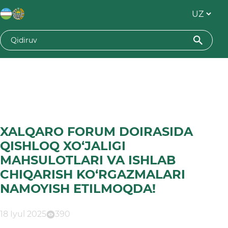
XALQARO FORUM DOIRASIDA
QISHLOQ XO‘JALIGI
MAHSULOTLARI VA ISHLAB
CHIQARISH KO‘RGAZMALARI
NAMOYISH ETILMOQDA!
18 Iyul 2025
390