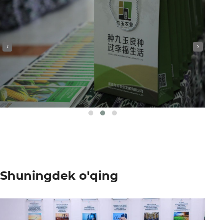
‹
›
Shuningdek o'qing