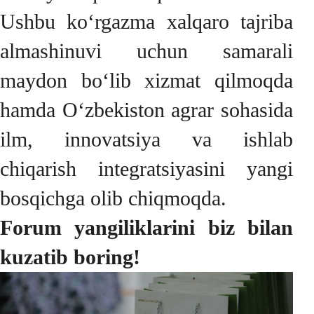
Ushbu ko‘rgazma xalqaro tajriba
almashinuvi uchun samarali
maydon bo‘lib xizmat qilmoqda
hamda O‘zbekiston agrar sohasida
ilm, innovatsiya va ishlab
chiqarish integratsiyasini yangi
bosqichga olib chiqmoqda.
Forum yangiliklarini biz bilan
kuzatib boring!