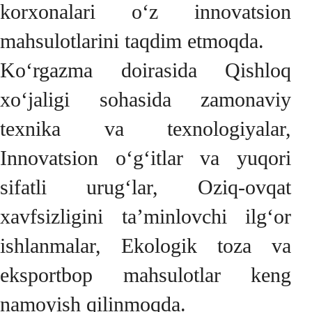
korxonalari o‘z innovatsion
mahsulotlarini taqdim etmoqda.
Ko‘rgazma doirasida Qishloq
xo‘jaligi sohasida zamonaviy
texnika va texnologiyalar,
Innovatsion o‘g‘itlar va yuqori
sifatli urug‘lar, Oziq-ovqat
xavfsizligini ta’minlovchi ilg‘or
ishlanmalar, Ekologik toza va
eksportbop mahsulotlar keng
namoyish qilinmoqda.