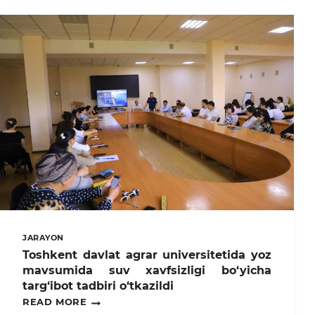
TALABALARI
POLSHANING
“GREEN
CROPS”
KOMPANIYASIDA
ISHLAB
CHIQARISH
AMALIYOTINI
BOSHLASHMOQDA
JARAYON
Toshkent davlat agrar universitetida yoz
mavsumida suv xavfsizligi bo‘yicha
targ‘ibot tadbiri o‘tkazildi
TOSHKENT
READ MORE
DAVLAT