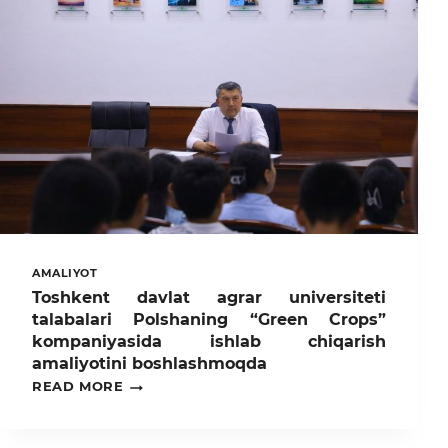
AMALIYOT
Toshkent davlat agrar universiteti
talabalari Polshaning “Green Crops”
kompaniyasida ishlab chiqarish
amaliyotini boshlashmoqda
TOSHKENT
READ MORE
DAVLAT
AGRAR
UNIVERSITETI