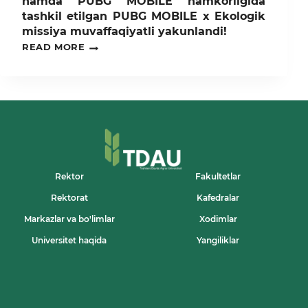
hamda PUBG MOBILE hamkorligida
tashkil etilgan PUBG MOBILE x Ekologik
missiya muvaffaqiyatli yakunlandi!
TOSHKENT
READ MORE
DAVLAT
AGRAR
UNIVERSITETI
YOSHLAR
ITTIFOQI
BOSHLANG‘ICH
TASHKILOTI
HAMDA
PUBG
MOBILE
HAMKORLIGIDA
Rektor
Fakultetlar
TASHKIL
Rektorat
Kafedralar
ETILGAN
PUBG
Markazlar va bo'limlar
Xodimlar
MOBILE
X
Universitet haqida
Yangiliklar
EKOLOGIK
MISSIYA
MUVAFFAQIYATLI
YAKUNLANDI!