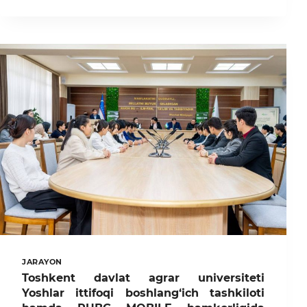
AGRAR
UNIVERSITETIDA
YOZ
MAVSUMIDA
SUV
XAVFSIZLIGI
BO‘YICHA
TARG‘IBOT
TADBIRI
O‘TKAZILDI
JARAYON
Toshkent davlat agrar universiteti
Yoshlar ittifoqi boshlang‘ich tashkiloti