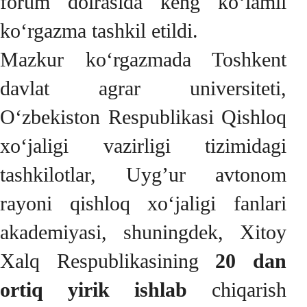
forum doirasida keng ko‘lamli
ko‘rgazma tashkil etildi.
Mazkur ko‘rgazmada Toshkent
davlat agrar universiteti,
O‘zbekiston Respublikasi Qishloq
xo‘jaligi vazirligi tizimidagi
tashkilotlar, Uyg’ur avtonom
rayoni qishloq xo‘jaligi fanlari
akademiyasi, shuningdek, Xitoy
Xalq Respublikasining
20 dan
ortiq yirik ishlab
chiqarish