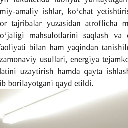
lmiy-amaliy ishlar, ko‘chat yetishti
r tajribalar yuzasidan atroflicha m
‘jaligi mahsulotlarini saqlash va q
 faoliyati bilan ham yaqindan tanishi
g zamonaviy usullari, energiya tejamk
atini uzaytirish hamda qayta ishlash
ib borilayotgani qayd etildi.