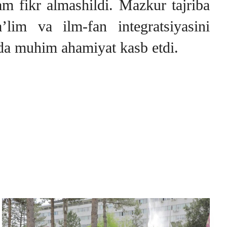
am fikr almashildi. Mazkur tajriba
’lim va ilm-fan integratsiyasini
da muhim ahamiyat kasb etdi.