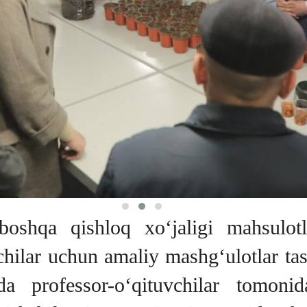
shqa qishloq xo‘jaligi mahsulotlar
tchilar uchun amaliy mashg‘ulotlar tas
da professor-o‘qituvchilar tomoni