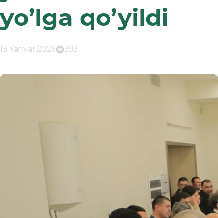
yo’lga qo’yildi
13 Yanvar 2026
393