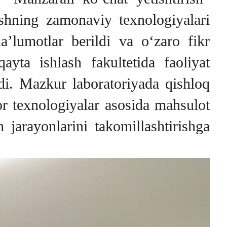
rishning zamonaviy texnologiyalari
a’lumotlar berildi va o‘zaro fikr
ayta ishlash fakultetida faoliyat
ldi. Mazkur laboratoriyada qishloq
or texnologiyalar asosida mahsulot
 jarayonlarini takomillashtirishga