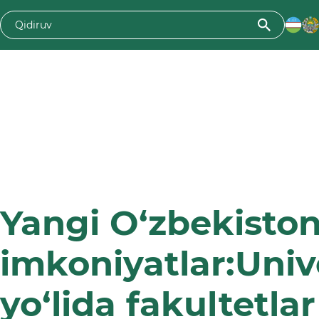
Yangi O‘zbekiston
imkoniyatlar:Unive
yo‘lida fakultetla