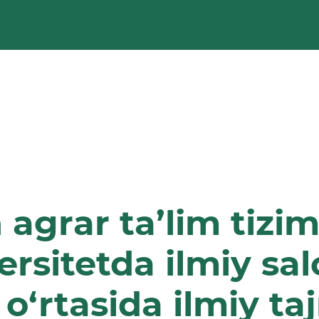
 agrar ta’lim tizi
rsitetda ilmiy sal
r o‘rtasida ilmiy t