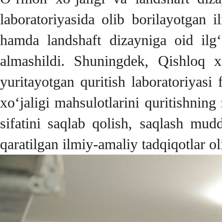
laboratoriyasida olib borilayotgan i
hamda landshaft dizayniga oid ilg‘o
almashildi. Shuningdek, Qishloq xo
yuritayotgan quritish laboratoriyasi
xo‘jaligi mahsulotlarini quritishnin
sifatini saqlab qolish, saqlash mudd
qaratilgan ilmiy-amaliy tadqiqotlar ol