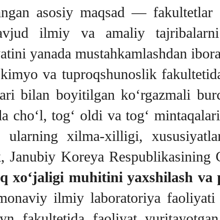
ngan asosiy maqsad — fakultetlar ta
avjud ilmiy va amaliy tajribalarn
atini yanada mustahkamlashdan iborat
kimyo va tuproqshunoslik fakultetid
ari bilan boyitilgan ko‘rgazmali burc
 cho‘l, tog‘ oldi va tog‘ mintaqalari
 ularning xilma-xilligi, xususiyatl
ek, Janubiy Koreya Respublikasining 
 xo‘jaligi muhitini yaxshilash va 
amonaviy ilmiy laboratoriya faoliyati
n fakultetida faoliyat yuritayotgan