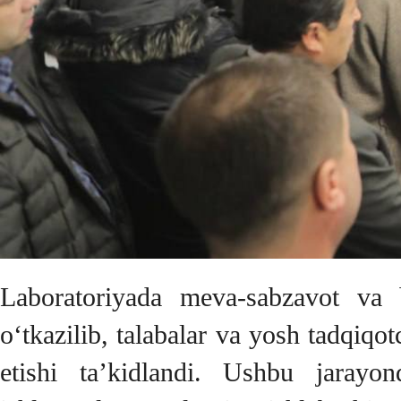
Laboratoriyada meva-sabzavot va bo
o‘tkazilib, talabalar va yosh tadqiqo
etishi ta’kidlandi. Ushbu jarayon