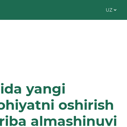
mida yangi
ohiyatni oshirish
ajriba almashinuvi