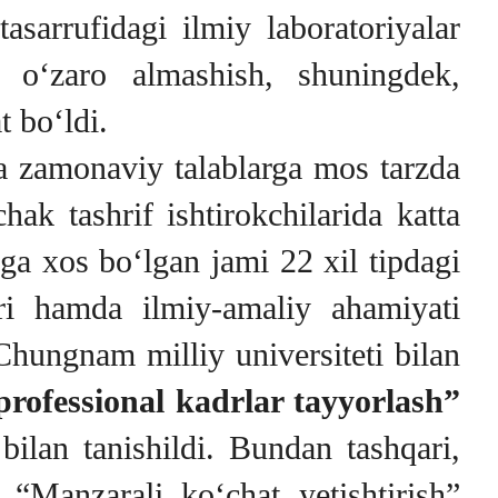
sarrufidagi ilmiy laboratoriyalar
i o‘zaro almashish, shuningdek,
 bo‘ldi.
a zamonaviy talablarga mos tarzda
hak tashrif ishtirokchilarida katta
ga xos bo‘lgan jami 22 xil tipdagi
ari hamda ilmiy-amaliy ahamiyati
Chungnam milliy universiteti bilan
professional kadrlar tayyorlash”
 bilan tanishildi. Bundan tashqari,
 “Manzarali ko‘chat yetishtirish”