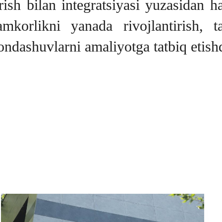
rish bilan integratsiyasi yuzasidan h
mkorlikni yanada rivojlantirish, ta
dashuvlarni amaliyotga tatbiq etish