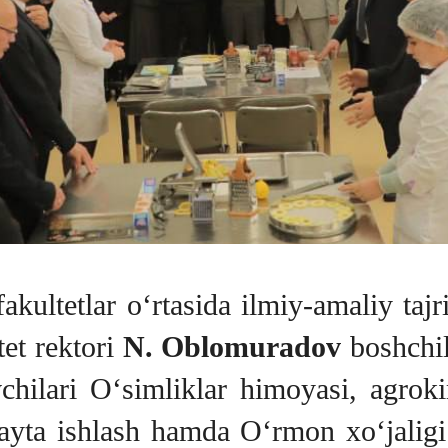
fakultetlar o‘rtasida ilmiy-amaliy taj
tet rektori
N. Oblomuradov
boshchil
tuvchilari O‘simliklar himoyasi, agr
qayta ishlash hamda O‘rmon xo‘jaligi 