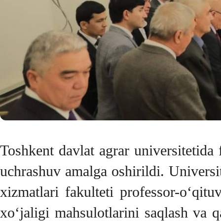
Toshkent davlat agrar universitetida 
uchrashuv amalga oshirildi. Universi
xizmatlari fakulteti professor-o‘qi
xo‘jaligi mahsulotlarini saqlash va 