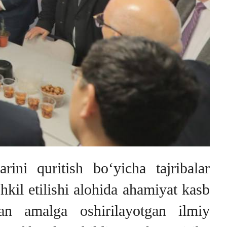
ini quritish bo‘yicha tajribalar
hkil etilishi alohida ahamiyat kasb
dan amalga oshirilayotgan ilmiy