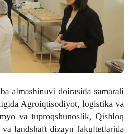
riba almashinuvi doirasida samarali
igida Agroiqtisodiyot, logistika va
okimyo va tuproqshunoslik, Qishloq
va landshaft dizayn fakultetlarida