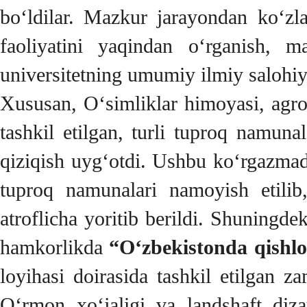
bo‘ldilar. Mazkur jarayondan ko‘zla
faoliyatini yaqindan o‘rganish, m
universitetning umumiy ilmiy salohiy
Xususan, O‘simliklar himoyasi, agro
tashkil etilgan, turli tuproq namunal
qiziqish uyg‘otdi. Ushbu ko‘rgazmada
tuproq namunalari namoyish etilib,
atroflicha yoritib berildi. Shuningd
hamkorlikda
“O‘zbekistonda qishloq
loyihasi doirasida tashkil etilgan z
O‘rmon xo‘jaligi va landshaft dizay