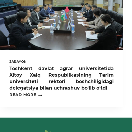
MAVZUSIDA
OTA-
ONALAR
KONGRESSI
BO‘LIB
O‘TDI.
JARAYON
Toshkent davlat agrar universitetida
Xitoy Xalq Respublikasining Tarim
universiteti rektori boshchiligidagi
delegatsiya bilan uchrashuv bo‘lib o‘tdi
TOSHKENT
READ MORE
DAVLAT
AGRAR
UNIVERSITETIDA
XITOY
XALQ
RESPUBLIKASINING
TARIM