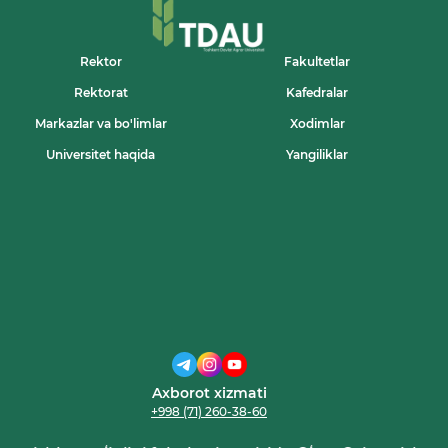
UNIVERSITETI
REKTORI
BOSHCHILIGIDAGI
DELEGATSIYA
Rektor
Fakultetlar
BILAN
Rektorat
Kafedralar
UCHRASHUV
BO‘LIB
Markazlar va bo'limlar
Xodimlar
O‘TDI
Universitet haqida
Yangiliklar
Axborot xizmati
+998 (71) 260-38-60