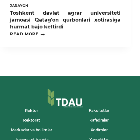
JARAYON
Toshkent davlat agrar universiteti
jamoasi Qatag‘on qurbonlari xotirasiga
hurmat bajo keltirdi
TOSHKENT
READ MORE
DAVLAT
AGRAR
UNIVERSITETI
JAMOASI
QATAG‘ON
QURBONLARI
XOTIRASIGA
HURMAT
BAJO
KELTIRDI
Rektor
Fakultetlar
Rektorat
Kafedralar
Markazlar va bo'limlar
Xodimlar
Universitet haqida
Yangiliklar