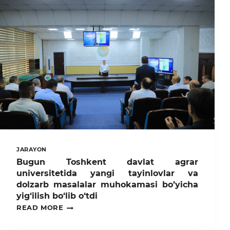
JARAYON
Bugun Toshkent davlat agrar
universitetida yangi tayinlovlar va
dolzarb masalalar muhokamasi bo’yicha
yig‘ilish bo‘lib o‘tdi
BUGUN
READ MORE
TOSHKENT
DAVLAT