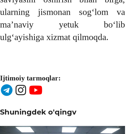
ularning jismonan sog‘lom va
ma’naviy yetuk bo‘lib
ulg‘ayishiga xizmat qilmoqda.
Ijtimoiy tarmoqlar:
Shuningdek o'qingv