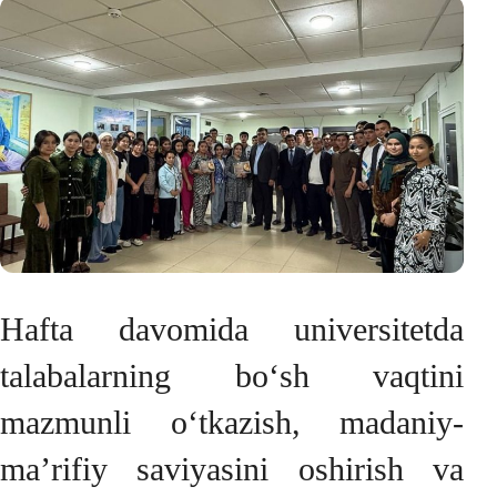
Hafta davomida universitetda
talabalarning bo‘sh vaqtini
mazmunli o‘tkazish, madaniy-
ma’rifiy saviyasini oshirish va