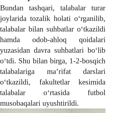
Bundan tashqari, talabalar turar
joylarida tozalik holati o‘rganilib,
talabalar bilan suhbatlar o‘tkazildi
hamda odob-ahloq qoidalari
yuzasidan davra suhbatlari bo‘lib
o‘tdi. Shu bilan birga, 1-2-bosqich
talabalariga ma’rifat darslari
o‘tkazildi, fakultetlar kesimida
talabalar o‘rtasida futbol
musobaqalari uyushtirildi.