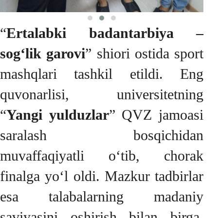
“
Ertalabki badantarbiya –
sog‘lik garovi
” shiori ostida sport
mashqlari tashkil etildi. Eng
quvonarlisi, universitetning
“
Yangi yulduzlar
” QVZ jamoasi
saralash bosqichidan
muvaffaqiyatli o‘tib, chorak
finalga yo‘l oldi. Mazkur tadbirlar
esa talabalarning madaniy
saviyasini oshirish bilan birga,