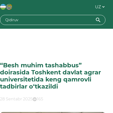
“Besh muhim tashabbus”
doirasida Toshkent davlat agrar
universitetida keng qamrovli
tadbirlar o‘tkazildi
28 Sentabr 2025
165