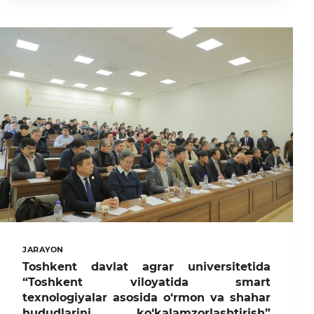
AGRAR
UNIVERSITETIDA
YANGI
TAYINLOVLAR
VA
DOLZARB
MASALALAR
MUHOKAMASI
BO’YICHA
YIG‘ILISH
BO‘LIB
O‘TDI
JARAYON
Toshkent davlat agrar universitetida
“Toshkent viloyatida smart
texnologiyalar asosida o‘rmon va shahar
hududlarini ko‘kalamzorlashtirish”