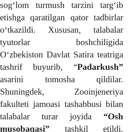
sog‘lom turmush tarzini targ‘ib
etishga qaratilgan qator tadbirlar
o‘tkazildi. Xususan, talabalar
tyutorlar boshchiligida
O‘zbekiston Davlat Satira teatriga
tashrif buyurib, “
Padarkush”
asarini tomosha qildilar.
Shuningdek, Zooinjeneriya
fakulteti jamoasi tashabbusi bilan
talabalar turar joyida
“Osh
musobaqasi”
tashkil etildi.