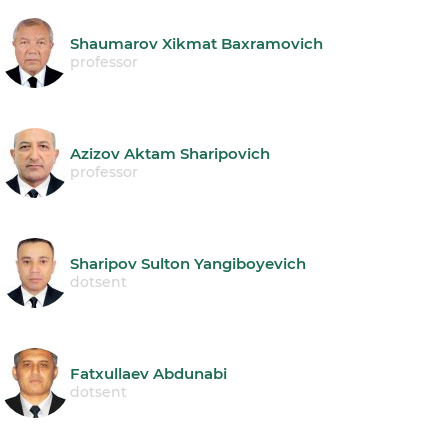
Shaumarov Xikmat Baxramovich
professor
Azizov Aktam Sharipovich
professor
Sharipov Sulton Yangiboyevich
dotsent
Fatxullaev Abdunabi
dotsent