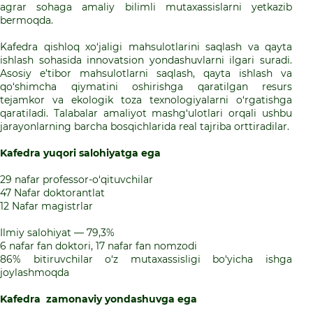
agrar sohaga amaliy bilimli mutaxassislarni yetkazib
bermoqda.
Kafedra qishloq xo‘jaligi mahsulotlarini saqlash va qayta
ishlash sohasida innovatsion yondashuvlarni ilgari suradi.
Asosiy e’tibor mahsulotlarni saqlash, qayta ishlash va
qo‘shimcha qiymatini oshirishga qaratilgan resurs
tejamkor va ekologik toza texnologiyalarni o‘rgatishga
qaratiladi. Talabalar amaliyot mashg‘ulotlari orqali ushbu
jarayonlarning barcha bosqichlarida real tajriba orttiradilar.
Kafedra yuqori salohiyatga ega
29 nafar professor-o‘qituvchilar
47 Nafar doktorantlat
12 Nafar magistrlar
Ilmiy salohiyat — 79,3%
6 nafar fan doktori, 17 nafar fan nomzodi
86% bitiruvchilar o‘z mutaxassisligi bo‘yicha ishga
joylashmoqda
Kafedra zamonaviy yondashuvga ega