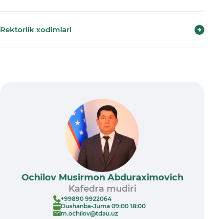
Rektorlik xodimlari
Ochilov Musirmon Abduraximovich
Kafedra mudiri
+99890 9922064
Dushanba-Juma 09:00 18:00
m.ochilov@tdau.uz