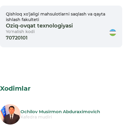
Qishloq xо‘jaligi mahsulotlarni saqlash va qayta
ishlash fakulteti
Oziq-ovqat texnologiyasi
Yo'nalish kodi
70720101
Xodimlar
Ochilov Musirmon Abduraximovich
Kafedra mudiri