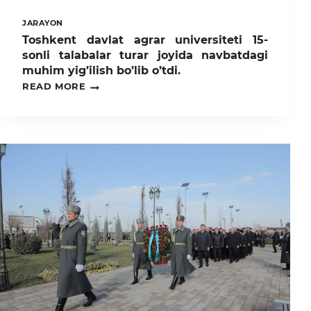
JARAYON
Toshkent davlat agrar universiteti 15-
sonli talabalar turar joyida navbatdagi
muhim yig’ilish bo’lib o’tdi.
TOSHKENT
READ MORE
DAVLAT
AGRAR
UNIVERSITETI
15-
SONLI
TALABALAR
TURAR
JOYIDA
NAVBATDAGI
MUHIM
YIG’ILISH
BO’LIB
O’TDI.