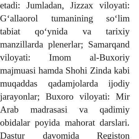
etadi: Jumladan, Jizzax viloyati:
G‘allaorol tumanining so‘lim
tabiat qo‘ynida va tarixiy
manzillarda plenerlar; Samarqand
viloyati: Imom al-Buxoriy
majmuasi hamda Shohi Zinda kabi
muqaddas qadamjolarda ijodiy
jarayonlar; Buxoro viloyati: Mir
Arab madrasasi va qadimiy
obidalar poyida mahorat darslari.
Dastur davomida Registon