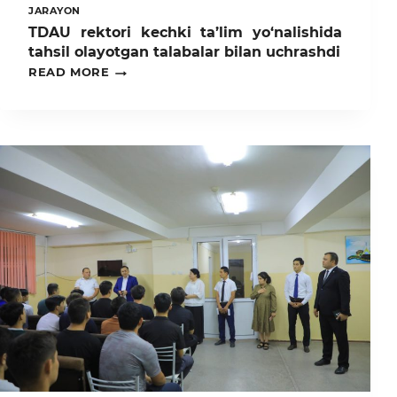
JARAYON
TDAU rektori kechki ta’lim yo‘nalishida
tahsil olayotgan talabalar bilan uchrashdi
TDAU
READ MORE
REKTORI
KECHKI
TA’LIM
YO‘NALISHIDA
TAHSIL
OLAYOTGAN
TALABALAR
BILAN
UCHRASHDI