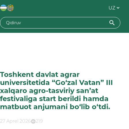
Toshkent davlat agrar
universitetida “Go‘zal Vatan” III
xalqaro agro-tasviriy san’at
festivaliga start berildi hamda
matbuot anjumani bo‘lib o‘tdi.
27 Aprel 2026
219