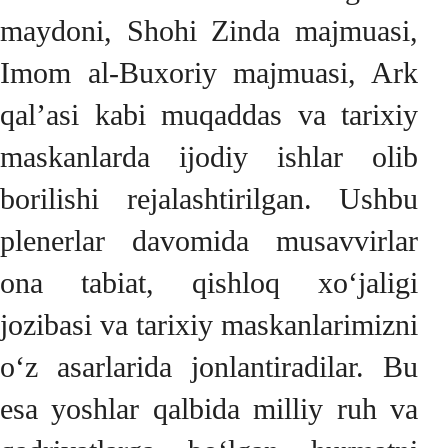
maydoni, Shohi Zinda majmuasi,
Imom al-Buxoriy majmuasi, Ark
qal’asi kabi muqaddas va tarixiy
maskanlarda ijodiy ishlar olib
borilishi rejalashtirilgan. Ushbu
plenerlar davomida musavvirlar
ona tabiat, qishloq xo‘jaligi
jozibasi va tarixiy maskanlarimizni
o‘z asarlarida jonlantiradilar. Bu
esa yoshlar qalbida milliy ruh va