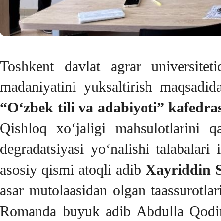
Toshkent davlat agrar universitet
madaniyatini yuksaltirish maqsadid
“O‘zbek tili va adabiyoti” kafedra
Qishloq xo‘jaligi mahsulotlarini 
degradatsiyasi yo‘nalishi talabalari 
asosiy qismi atoqli adib
Xayriddin 
asar mutolaasidan olgan taassurotlari
Romanda buyuk adib Abdulla Qodiriy