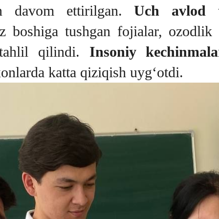
an davom ettirilgan.
Uch avlod 
z boshiga tushgan fojialar, ozodlik 
tahlil qilindi.
Insoniy kechinmala
onlarda katta qiziqish uyg‘otdi.