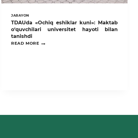
JARAYON
TDAUda «Ochiq eshiklar kuni»: Maktab
o‘quvchilari universitet hayoti bilan
tanishdi
TDAUDA
READ MORE
«OCHIQ
ESHIKLAR
KUNI»:
MAKTAB
O‘QUVCHILARI
UNIVERSITET
HAYOTI
BILAN
TANISHDI