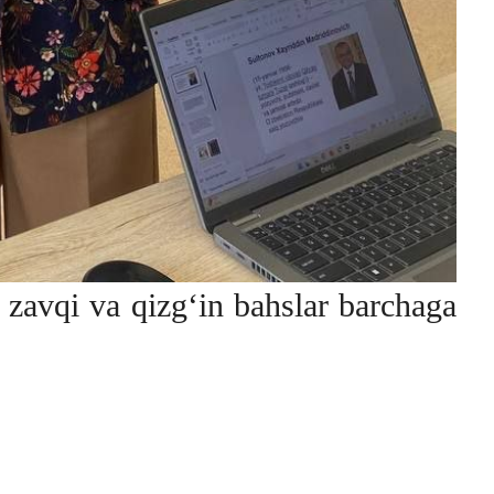
zavqi va qizg‘in bahslar barchaga