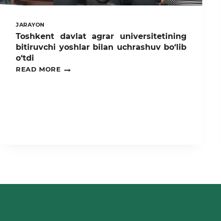
JARAYON
Toshkent davlat agrar universitetining
bitiruvchi yoshlar bilan uchrashuv bo‘lib
o‘tdi
TOSHKENT
READ MORE
DAVLAT
AGRAR
UNIVERSITETINING
BITIRUVCHI
YOSHLAR
BILAN
UCHRASHUV
BO‘LIB
O‘TDI