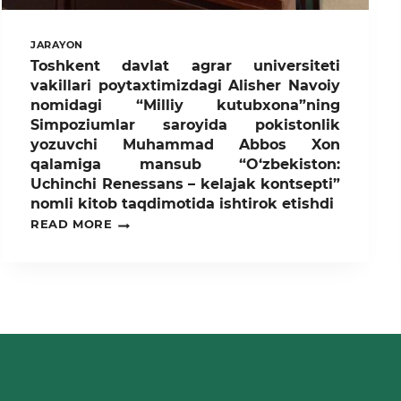
JARAYON
Toshkent davlat agrar universiteti
vakillari poytaxtimizdagi Alisher Navoiy
nomidagi “Milliy kutubxona”ning
Simpoziumlar saroyida pokistonlik
yozuvchi Muhammad Abbos Xon
qalamiga mansub “O‘zbekiston:
Uchinchi Renessans – kelajak kontsepti”
nomli kitob taqdimotida ishtirok etishdi
TOSHKENT
READ MORE
DAVLAT
AGRAR
UNIVERSITETI
VAKILLARI
POYTAXTIMIZDAGI
ALISHER
NAVOIY
NOMIDAGI
“MILLIY
KUTUBXONA”NING
SIMPOZIUMLAR