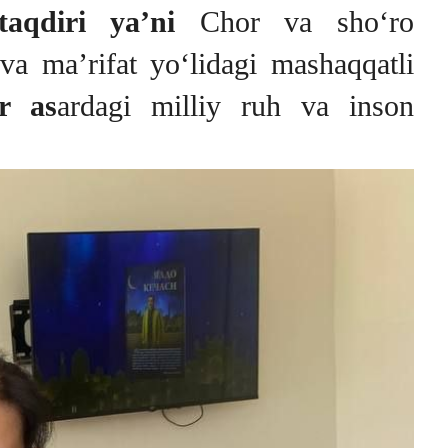
taqdiri ya’ni
Chor va sho‘ro
va ma’rifat yo‘lidagi mashaqqatli
r as
ardagi milliy ruh va inson