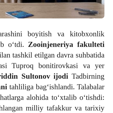
rashini boyitish va kitobxonlik
ib o‘tdi.
Zooinjeneriya fakulteti
lan tashkil etilgan davra suhbatida
yasi Tuproq bonitirovkasi va yer
ddin Sultonov ijodi
Tadbirning
ani
tahliliga bag‘ishlandi. Talabalar
atlarga alohida to‘xtalib o‘tishdi:
angan milliy tafakkur va tarixiy