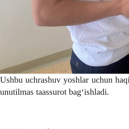
Ushbu uchrashuv yoshlar uchun haqiq
unutilmas taassurot bag‘ishladi.