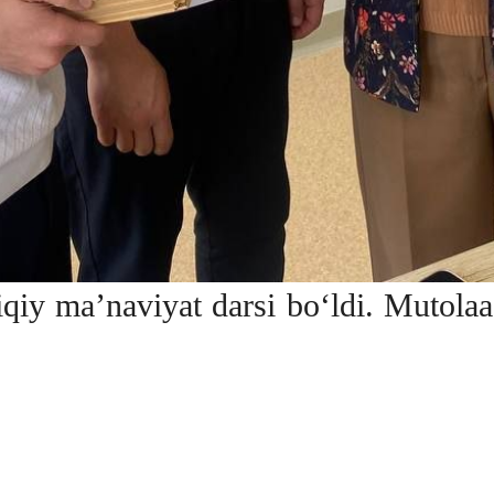
iy ma’naviyat darsi bo‘ldi. Mutolaa 