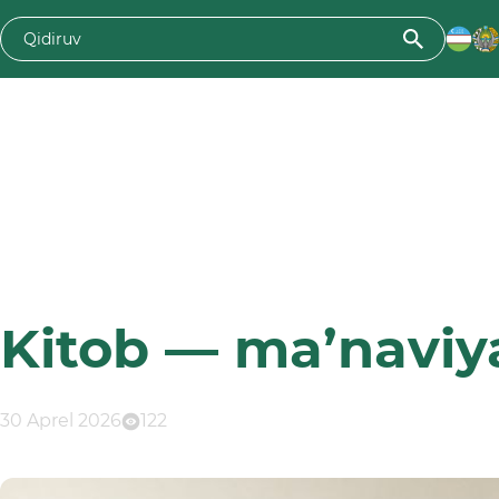
Kitob — ma’naviyat
30 Aprel 2026
122