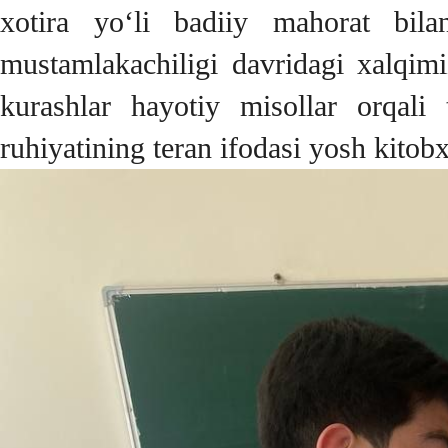
xotira yo‘li badiiy mahorat bil
mustamlakachiligi davridagi xalqimi
kurashlar hayotiy misollar orqali 
ruhiyatining teran ifodasi yosh kitobx