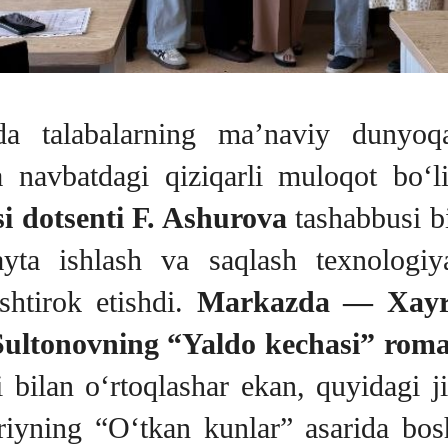
ida talabalarning ma’naviy dunyoqa
a navbatdagi qiziqarli muloqot bo‘l
si dotsenti F. Ashurova
tashabbusi bi
qayta ishlash va saqlash texnologi
ishtirok etishdi.
Markazda — Xayri
Sultonovning “Yaldo kechasi” rom
 bilan o‘rtoqlashar ekan, quyidagi jih
ning “O‘tkan kunlar” asarida boshl