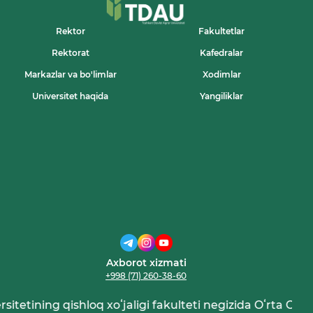
Rektor
Fakultetlar
Rektorat
Kafedralar
Markazlar va bo'limlar
Xodimlar
Universitet haqida
Yangiliklar
Axborot xizmati
+998 (71) 260-38-60
itetining qishloq xoʻjaligi fakulteti negizida Oʻrta Osiyo 