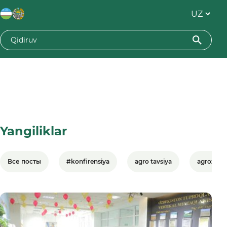
Yangiliklar
Все посты
#konfirensiya
agro tavsiya
agrozami