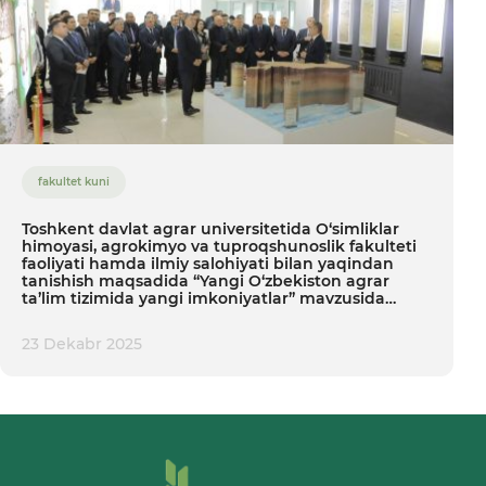
fakultet kuni
Toshkent davlat agrar universitetida O‘simliklar
himoyasi, agrokimyo va tuproqshunoslik fakulteti
faoliyati hamda ilmiy salohiyati bilan yaqindan
tanishish maqsadida “Yangi O‘zbekiston agrar
ta’lim tizimida yangi imkoniyatlar” mavzusida
fakultet kuni tashkil etildi.
23 Dekabr 2025