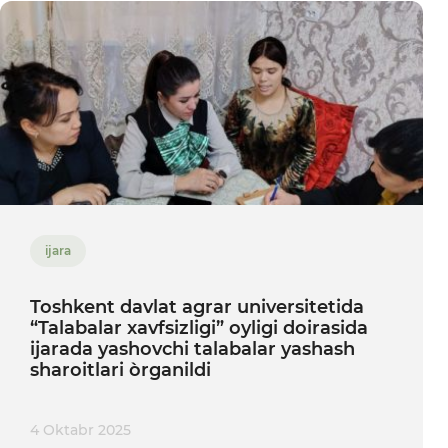
ijara
Toshkent davlat agrar universitetida
“Talabalar xavfsizligi” oyligi doirasida
ijarada yashovchi talabalar yashash
sharoitlari òrganildi
4 Oktabr 2025