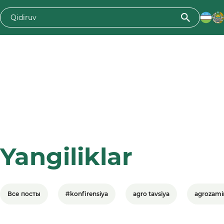
Yangiliklar
Все посты
#konfirensiya
agro tavsiya
agrozami