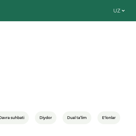
Davra suhbati
Diydor
Dual ta’lim
E'lonlar
el