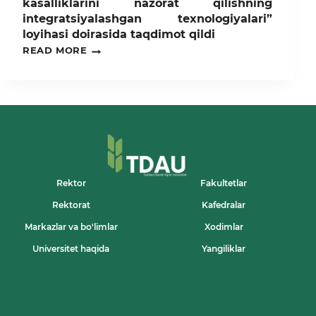
kasalliklarini nazorat qilishning
integratsiyalashgan texnologiyalari”
loyihasi doirasida taqdimot qildi
TDAU
READ MORE
PROFESSORI
XITOYDA
“BUG‘DOY
KASALLIKLARINI
NAZORAT
QILISHNING
INTEGRATSIYALASHGAN
TEXNOLOGIYALARI”
LOYIHASI
DOIRASIDA
TAQDIMOT
Rektor
Fakultetlar
QILDI
Rektorat
Kafedralar
Markazlar va bo'limlar
Xodimlar
Universitet haqida
Yangiliklar