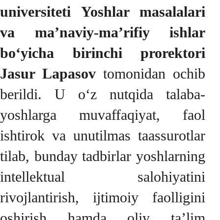
universiteti Yoshlar masalalari
va ma’naviy-ma’rifiy ishlar
bo‘yicha birinchi prorektori
Jasur Lapasov
tomonidan ochib
berildi. U o‘z nutqida talaba-
yoshlarga muvaffaqiyat, faol
ishtirok va unutilmas taassurotlar
tilab, bunday tadbirlar yoshlarning
intellektual salohiyatini
rivojlantirish, ijtimoiy faolligini
oshirish hamda oliy ta’lim