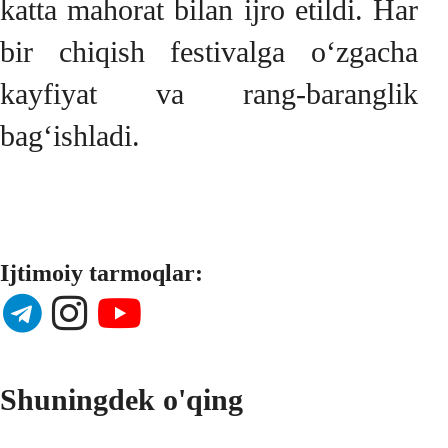
katta mahorat bilan ijro etildi. Har
bir chiqish festivalga o‘zgacha
kayfiyat va rang-baranglik
bag‘ishladi.
Ijtimoiy tarmoqlar:
Shuningdek o'qing