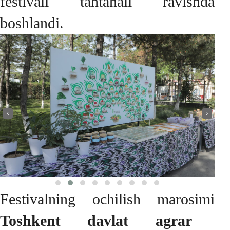
festivali tantanali ravishda
boshlandi.
‹
›
Festivalning ochilish marosimi
Toshkent davlat agrar