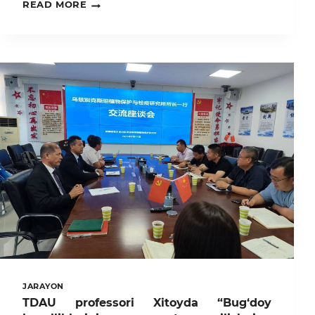
HURMATLI
READ MORE
OLIMLAR
VA
TADQIQOTCHILAR!
JARAYON
TDAU professori Xitoyda “Bug‘doy