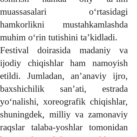
muassasalari o‘rtasidagi
hamkorlikni mustahkamlashda
muhim o‘rin tutishini ta’kidladi.
Festival doirasida madaniy va
ijodiy chiqishlar ham namoyish
etildi. Jumladan, an’anaviy ijro,
baxshichilik san’ati, estrada
yo‘nalishi, xoreografik chiqishlar,
shuningdek, milliy va zamonaviy
raqslar talaba-yoshlar tomonidan