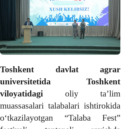
Toshkent davlat agrar
universitetida Toshkent
viloyatidagi
oliy ta’lim
muassasalari talabalari ishtirokida
o‘tkazilayotgan “Talaba Fest”