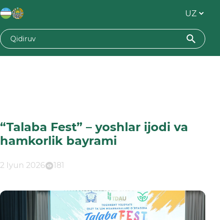
“Talaba Fest” – yoshlar ijodi va
hamkorlik bayrami
2 Iyun 2026
181