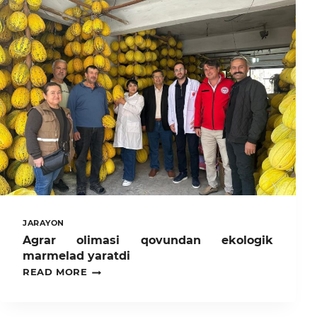
JARAYON
Agrar olimasi qovundan ekologik
marmelad yaratdi
AGRAR
READ MORE
OLIMASI
QOVUNDAN
EKOLOGIK