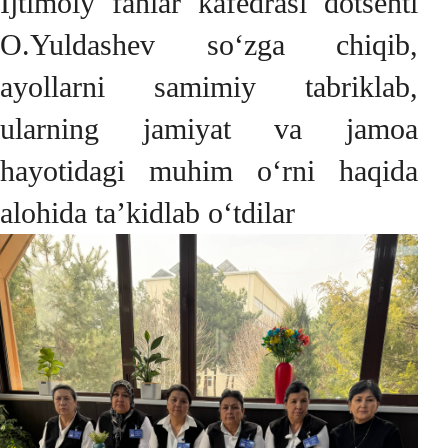
Ijtimoiy fanlar kafedrasi dotsenti
O.Yuldashev so‘zga chiqib,
ayollarni samimiy tabriklab,
ularning jamiyat va jamoa
hayotidagi muhim o‘rni haqida
alohida ta’kidlab o‘tdilar