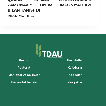
ZAMONAVIY TA’LIM IMKONIYATLARI
BILAN TANISHDI
TDAUDA
READ MORE
“OCHIQ
ESHIKLAR
KUNI”:
QIBRAY
TUMANI
BITIRUVCHILARI
ZAMONAVIY
TA’LIM
IMKONIYATLARI
BILAN
TANISHDI
Rektor
Fakultetlar
Rektorat
Kafedralar
Markazlar va bo'limlar
Xodimlar
Universitet haqida
Yangiliklar