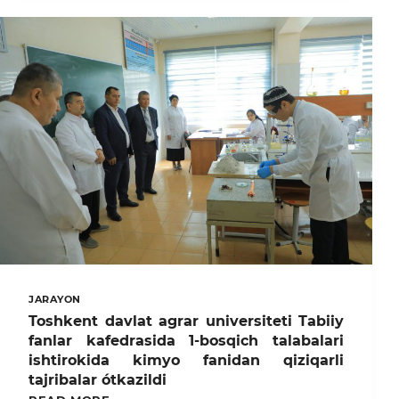
MARMELAD
YARATDI
JARAYON
Toshkent davlat agrar universiteti Tabiiy
fanlar kafedrasida 1-bosqich talabalari
ishtirokida kimyo fanidan qiziqarli
tajribalar ótkazildi