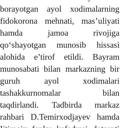
borayotgan ayol xodimalarning
fidokorona mehnati, mas’uliyati
hamda jamoa rivojiga
qo‘shayotgan munosib hissasi
alohida e’tirof etildi. Bayram
munosabati bilan markazning bir
guruh ayol xodimalari
tashakkurnomalar bilan
taqdirlandi. Tadbirda markaz
rahbari D.Temirxodjayev hamda