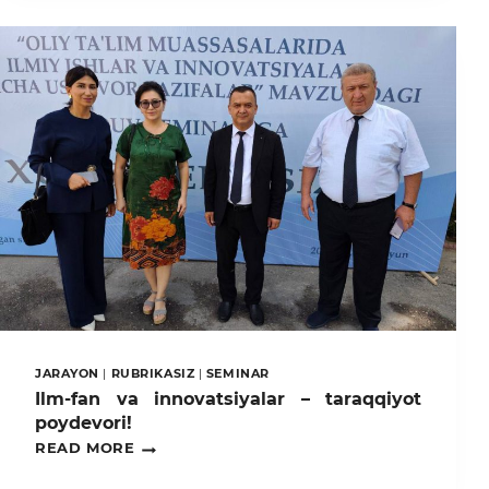
DARSLARI:
NORTHWEST
A&F
UNIVERSITETIDA
TOSHKENT
DAVLAT
AGRAR
UNIVERSITETI
TAJRIBASI
TAQDIM
ETILDI
JARAYON
|
RUBRIKASIZ
|
SEMINAR
Ilm-fan va innovatsiyalar – taraqqiyot
poydevori!
ILM-
READ MORE
FAN
VA