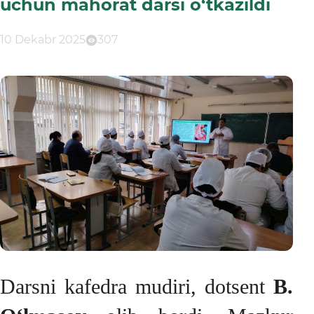
uchun mahorat darsi o‘tkazildi
10 Dekabr 2025
307
Darsni kafedra mudiri, dotsent
B.