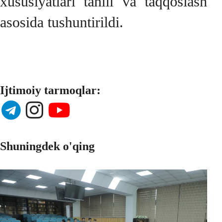
xususiyatlari tahlil va taqqoslash
asosida tushuntirildi.
Ijtimoiy tarmoqlar:
Shuningdek o'qing