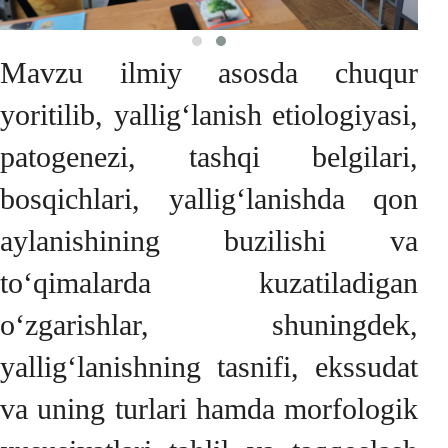
Mavzu ilmiy asosda chuqur
yoritilib, yallig‘lanish etiologiyasi,
patogenezi, tashqi belgilari,
bosqichlari, yallig‘lanishda qon
aylanishining buzilishi va
to‘qimalarda kuzatiladigan
o‘zgarishlar, shuningdek,
yallig‘lanishning tasnifi, ekssudat
va uning turlari hamda morfologik