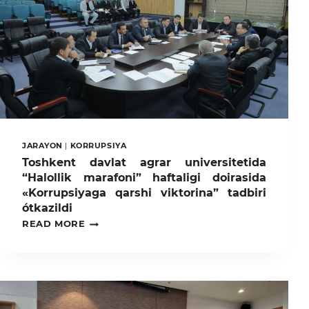
JARAYON
|
KORRUPSIYA
Toshkent davlat agrar universitetida
“Halollik marafoni” haftaligi doirasida
«Korrupsiyaga qarshi viktorina” tadbiri
ótkazildi
TOSHKENT
READ MORE
DAVLAT
AGRAR
UNIVERSITETIDA
“HALOLLIK
MARAFONI”
HAFTALIGI
DOIRASIDA