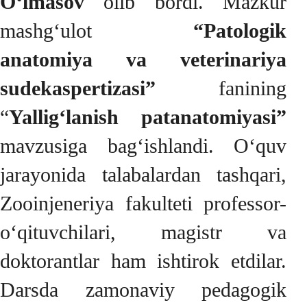
O‘lmasov
olib bordi. Mazkur
mashg‘ulot
“Patologik
anatomiya va veterinariya
sudekaspertizasi”
fanining
“
Yallig‘lanish patanatomiyasi”
mavzusiga bag‘ishlandi. O‘quv
jarayonida talabalardan tashqari,
Zooinjeneriya fakulteti professor-
o‘qituvchilari, magistr va
doktorantlar ham ishtirok etdilar.
Darsda zamonaviy pedagogik