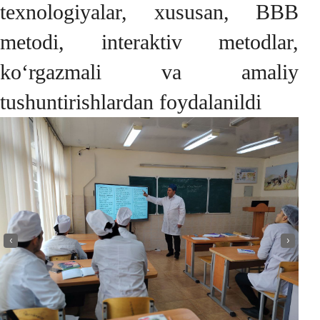
texnologiyalar, xususan, BBB
metodi, interaktiv metodlar,
ko‘rgazmali va amaliy
tushuntirishlardan foydalanildi
‹
›