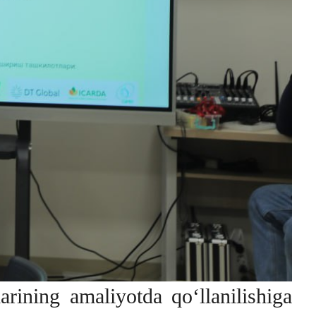
ining amaliyotda qo‘llanilishiga