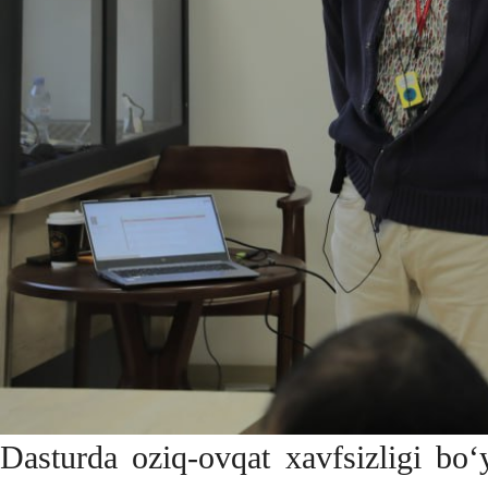
Dasturda oziq-ovqat xavfsizligi b