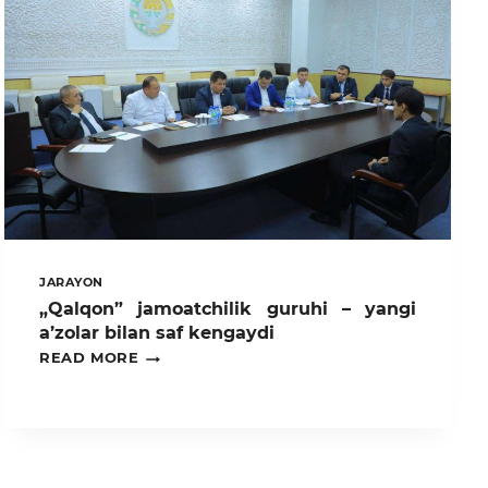
JARAYON
„Qalqon” jamoatchilik guruhi – yangi
a’zolar bilan saf kengaydi
„QALQON”
READ MORE
JAMOATCHILIK
GURUHI
–
YANGI
A’ZOLAR
BILAN
SAF