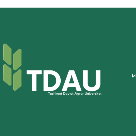
TUTASH
TAQDIRLAR”
KITOBI
TALABALARGA
YAQINDAN
TANISHTIRILMOQDA
M