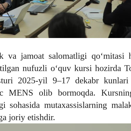
lik va jamoat salomatligi qo‘mitasi
ilgan nufuzli o‘quv kursi hozirda To
turi 2025-yil 9–17 dekabr kunlari
ederic MENS olib bormoqda. Kursni
i sohasida mutaxassislarning malaka
 joriy etishdir.