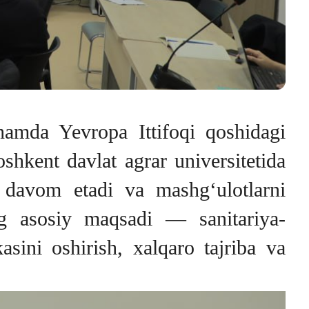
 hamda Yevropa Ittifoqi qoshidagi
shkent davlat agrar universitetida
 davom etadi va mashg‘ulotlarni
ng asosiy maqsadi — sanitariya-
sini oshirish, xalqaro tajriba va