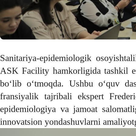
Sanitariya-epidemiologik osoyishta
ASK Facility hamkorligida tashkil et
bo‘lib o‘tmoqda. Ushbu o‘quv das
fransiyalik tajribali ekspert Fr
epidemiologiya va jamoat salomatlig
innovatsion yondashuvlarni amaliyotga