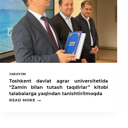
JARAYON
Toshkent davlat agrar universitetida
“Zamin bilan tutash taqdirlar” kitobi
talabalarga yaqindan tanishtirilmoqda
TOSHKENT
READ MORE
DAVLAT
AGRAR
UNIVERSITETIDA
“ZAMIN
BILAN