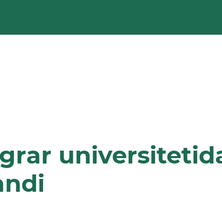
grar universitetid
andi