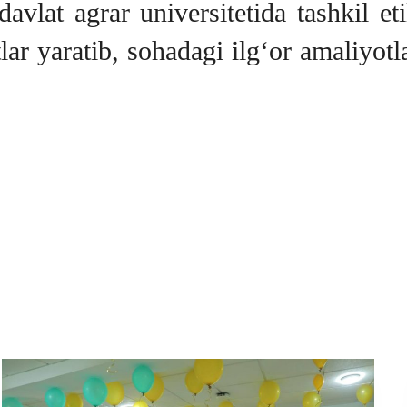
 davlat agrar universitetida tashkil 
ar yaratib, sohadagi ilg‘or amaliyotl