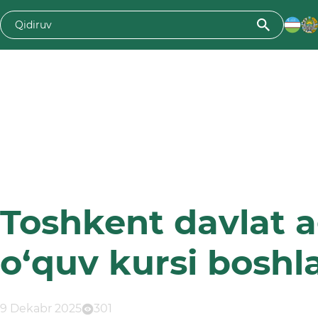
Toshkent davlat a
o‘quv kursi boshl
9 Dekabr 2025
301