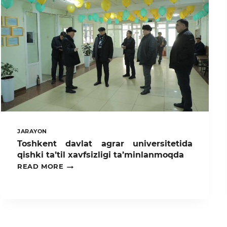
JARAYON
Toshkent davlat agrar universitetida
qishki ta’til xavfsizligi ta’minlanmoqda
TOSHKENT
READ MORE
DAVLAT
AGRAR
UNIVERSITETIDA
QISHKI
TA’TIL
XAVFSIZLIGI
TA’MINLANMOQDA