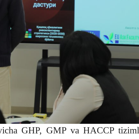
o‘yicha GHP, GMP va HACCP tizimlar