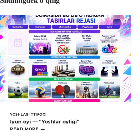
Shuningdek o'qing
YOSHLAR ITTIFOQI
Iyun oyi — “Yoshlar oyligi”
IYUN
READ MORE
OYI
—