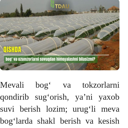
Mevali bog‘ va tokzorlarni
qondirib sug‘orish, yaʼni yaxob
suvi berish lozim; urug‘li meva
bog‘larda shakl berish va kesish