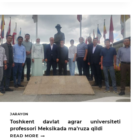
“YOSHLAR
OYLIGI”
JARAYON
Toshkent davlat agrar universiteti
professori Meksikada ma’ruza qildi
TOSHKENT
READ MORE