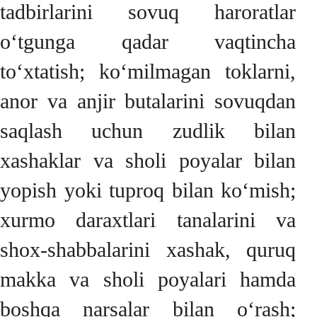
tadbirlarini sovuq haroratlar
o‘tgunga qadar vaqtincha
to‘xtatish; ko‘milmagan toklarni,
anor va anjir butalarini sovuqdan
saqlash uchun zudlik bilan
xashaklar va sholi poyalar bilan
yopish yoki tuproq bilan ko‘mish;
xurmo daraxtlari tanalarini va
shox-shabbalarini xashak, quruq
makka va sholi poyalari hamda
boshqa narsalar bilan o‘rash;