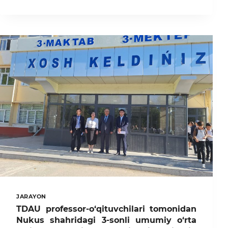
DAVLAT
AGRAR
UNIVERSITETI
PROFESSORI
MEKSIKADA
MA’RUZA
QILDI
JARAYON
TDAU professor-o‘qituvchilari tomonidan
Nukus shahridagi 3-sonli umumiy o‘rta