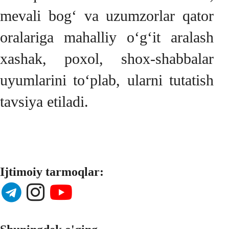
mevali bog‘ va uzumzorlar qator
oralariga mahalliy o‘g‘it aralash
xashak, poxol, shox-shabbalar
uyumlarini to‘plab, ularni tutatish
tavsiya etiladi.
Ijtimoiy tarmoqlar: