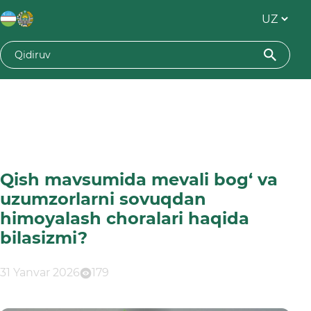
Qish mavsumida mevali bog‘ va
uzumzorlarni sovuqdan
himoyalash choralari haqida
bilasizmi?
31 Yanvar 2026
179