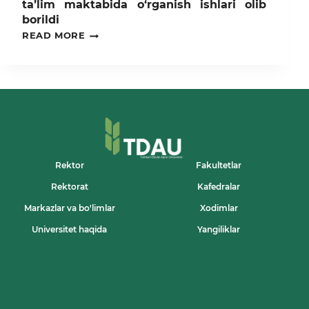
ta’lim maktabida o‘rganish ishlari olib
borildi
TDAU
READ MORE
PROFESSOR-
O‘QITUVCHILARI
TOMONIDAN
NUKUS
SHAHRIDAGI
3-
SONLI
UMUMIY
O‘RTA
TA’LIM
MAKTABIDA
Rektor
Fakultetlar
O‘RGANISH
Rektorat
Kafedralar
ISHLARI
OLIB
Markazlar va bo'limlar
Xodimlar
BORILDI
Universitet haqida
Yangiliklar