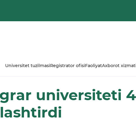
Universitet tuzilmasi
Registrator ofisi
Faoliyat
Axborot xizmat
rar universiteti 4
rlashtirdi