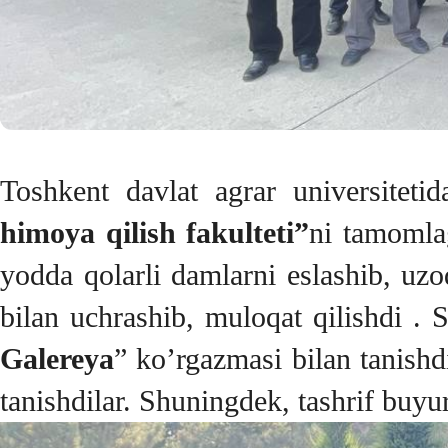
Toshkent davlat agrar universiteti
himoya qilish fakulteti”
ni tamomlag
yodda qolarli damlarni eslashib, uzo
bilan uchrashib, muloqat qilishdi . 
Galereya
” ko’rgazmasi bilan tanishd
tanishdilar. Shuningdek, tashrif buyu