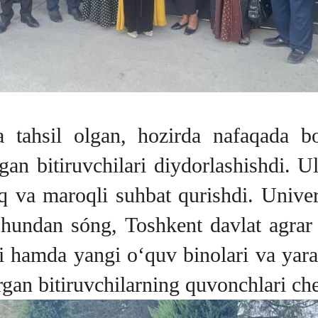
da tahsil olgan, hozirda nafaqada b
an bitiruvchilari diydorlashishdi. Ula
q va maroqli suhbat qurishdi. Univer
Shundan sóng, Toshkent davlat agrar u
i hamda yangi o‘quv binolari va yara
rgan bitiruvchilarning quvonchlari ch