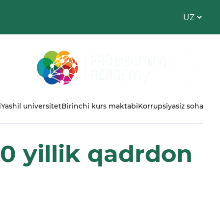
i
Yashil universitet
Birinchi kurs maktabi
Korrupsiyasiz soha
0 yillik qadrdon