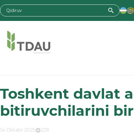
Toshkent davlat agrar universiteti
Toshkent davlat ag
bitiruvchilarini bi
14 Oktabr 2025
229