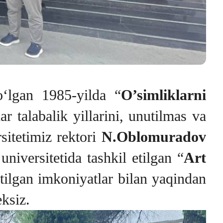
oʻlgan 1985-yilda “
O’simliklarni
r talabalik yillarini, unutilmas va
sitetimiz rektori
N.Oblomuradov
niversitetida tashkil etilgan “
Art
tilgan imkoniyatlar bilan yaqindan
eksiz.