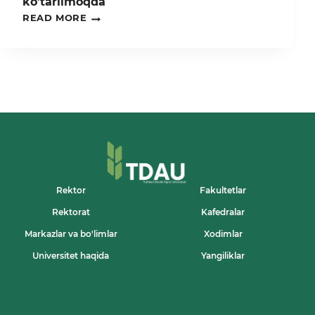
ko’tarilmoqda
O‘ZBEKISTON
READ MORE
–
SLOVENIYA:ASALARICHILIK
SOHASIDA
HAMKORLIK
YANGI
BOSQICHGA
KO’TARILMOQDA
Rektor
Fakultetlar
Rektorat
Kafedralar
Markazlar va bo'limlar
Xodimlar
Universitet haqida
Yangiliklar