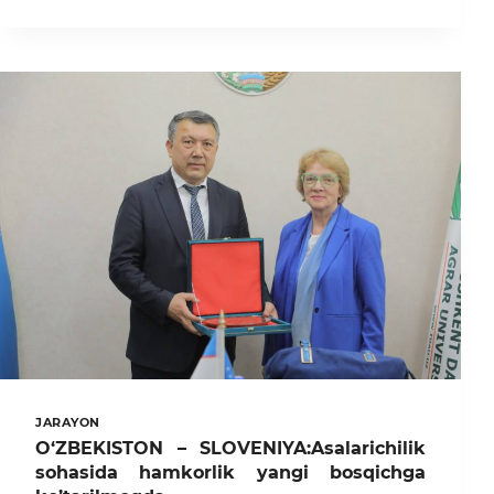
AGRAR
UNIVERSITETIDA
YANGI
O‘QUV
BINOSI
OCHILDI
JARAYON
O‘ZBEKISTON – SLOVENIYA:Asalarichilik
sohasida hamkorlik yangi bosqichga