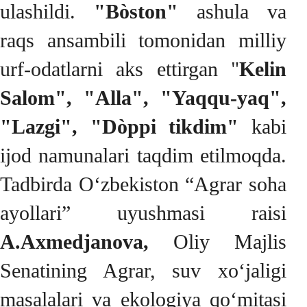
ulashildi.
"Bòston"
ashula va
raqs ansambili tomonidan milliy
urf-odatlarni aks ettirgan "
Kelin
Salom", "Alla", "Yaqqu-yaq",
"Lazgi", "Dòppi tikdim"
kabi
ijod namunalari taqdim etilmoqda.
Tadbirda O‘zbekiston “Agrar soha
ayollari” uyushmasi raisi
A.Axmedjanova,
Oliy Majlis
Senatining Agrar, suv xo‘jaligi
masalalari va ekologiya qo‘mitasi