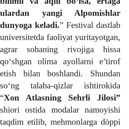
bilimli va aqlli bo‘lsa, ertaga
ulardan yangi Alpomishlar
dunyoga keladi.
” Festival dastlab
universitetda faoliyat yuritayotgan,
agrar sohaning rivojiga hissa
qo‘shgan olima ayollarni e’tirof
etish bilan boshlandi. Shundan
so‘ng talaba-qizlar ishtirokida
“
Xon Atlasning Sehrli Jilosi”
shiori ostida modalar namoyishi
taqdim etilib, mehmonlarga dòppi