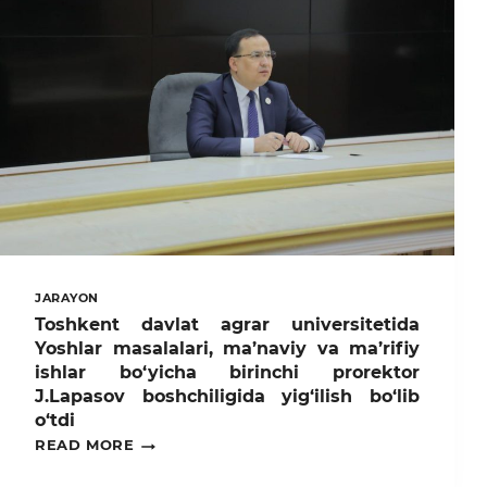
JARAYON
Toshkent davlat agrar universitetida
Yoshlar masalalari, ma’naviy va ma’rifiy
ishlar bo‘yicha birinchi prorektor
J.Lapasov boshchiligida yig‘ilish bo‘lib
o‘tdi
TOSHKENT
READ MORE
DAVLAT
AGRAR