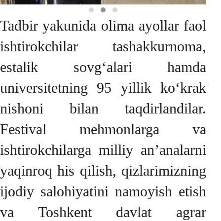
Tadbir yakunida olima ayollar faol
ishtirokchilar tashakkurnoma,
estalik sovg‘alari hamda
universitetning 95 yillik ko‘krak
nishoni bilan taqdirlandilar.
Festival mehmonlarga va
ishtirokchilarga milliy an’analarni
yaqinroq his qilish, qizlarimizning
ijodiy salohiyatini namoyish etish
va Toshkent davlat agrar